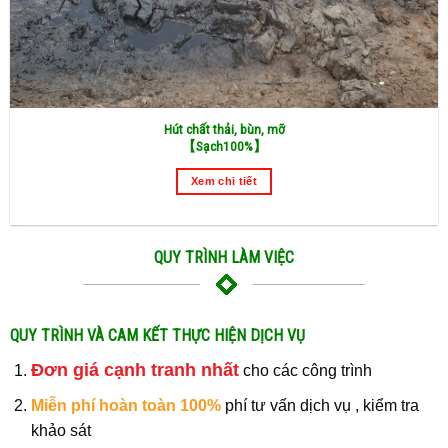
Hút chất thải, bùn, mỡ
【
Sạch100%】
Xem chi tiết
QUY TRÌNH LÀM VIỆC
QUY TRÌNH VÀ CAM KẾT THỰC HIỆN DỊCH VỤ
Đơn giá cạnh tranh nhất
cho các công trình
Miễn phí hoàn toàn 100%
phí tư vấn dịch vụ , kiểm tra
khảo sát