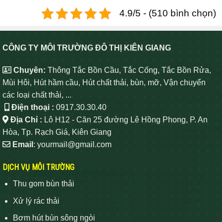
4.9/5 - (510 bình chọn)
CÔNG TY MÔI TRƯỜNG ĐÔ THỊ KIÊN GIANG
Chuyên:
Thông Tắc Bồn Cầu, Tắc Cống, Tắc Bồn Rửa,
Mùi Hôi, Hút hầm cầu, Hút chất thải, bùn, mỡ, Vận chuyển
các loại chất thải, ...
Điện thoại :
0917.30.30.40
Địa Chỉ :
Lô H12 - Căn 25 đường Lê Hồng Phong, P. An
Hòa, Tp. Rạch Giá, Kiên Giang
Email
: yourmail@gmail.com
DỊCH VỤ MÔI TRƯỜNG
Thu gom bùn thải
Xử lý rác thải
Bơm hút bùn sông ngòi