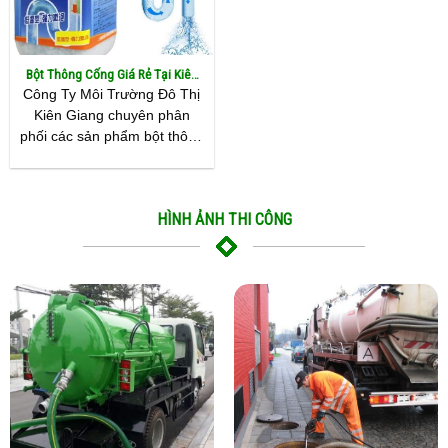
Bột Thông Cống Giá Rẻ Tại Kiên
Giang
Công Ty Môi Trường Đô Thị
Kiên Giang chuyên phân
phối các sản phẩm bột thông
cống từ những thương hiệu
hàng đầu như: bột thông
cống Hàn Quốc, bột thông
HÌNH ẢNH THI CÔNG
cống Hando, bột thông cống
Sumo, bột thông cống Nhật
Bản, bột thông cống Tracatu,
bột thông cống Micrô Phốt,
[...]