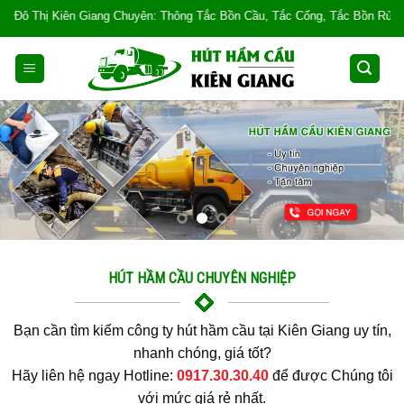
Skip
ên: Thông Tắc Bồn Cầu, Tắc Cống, Tắc Bồn Rửa, Mùi Hôi, Hút hầm cầu, Hút c
to
content
HÚT HẦM CẦU CHUYÊN NGHIỆP
Bạn cần tìm kiếm công ty hút hầm cầu tại Kiên Giang uy tín,
nhanh chóng, giá tốt?
Hãy liên hệ ngay Hotline:
0917.30.30.40
để được Chúng tôi
với mức giá rẻ nhất.