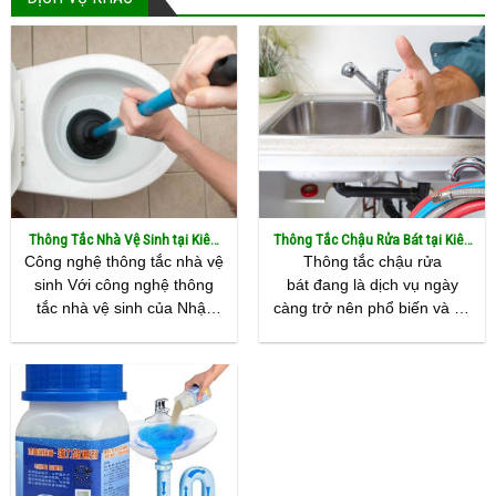
Thông Tắc Nhà Vệ Sinh tại Kiên
Thông Tắc Chậu Rửa Bát tại Kiên
Giang
Giang
Công nghệ thông tắc nhà vệ
Thông tắc chậu rửa
sinh Với công nghệ thông
bát đang là dịch vụ ngày
tắc nhà vệ sinh của Nhật
càng trở nên phổ biến và có
Bản không đục phá, khoan
nhiều đơn vị cung cấp. Tuy
lỗ, làm hư hại đến kết cấu
nhiên, để tìm ra cái tên uy
chung. Giúp công tác thông
tín thì không hề dễ. Sau đây,
tắc nhanh, gọn, sạch, an
chúng tôi xin chia sẻ đến
toàn. Nhanh nhưng không
bạn đơn vị cung cấp dịch
ẩu, cẩn thận tới từng khâu,
vụ thông tắc [...]
không làm mất [...]