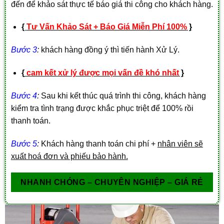
đến để khảo sát thực tế báo giá thi công cho khách hàng.
{
Tư Vấn Khảo Sát + Báo Giá Miễn Phí 100%
}
Bước 3
:
khách hàng đồng ý thì tiến hành Xử Lý.
{
cam kết xử lý được mọi vấn đề khó nhất
}
Bước 4
:
Sau khi kết thúc quá trình thi công, khách hàng
kiểm tra tình trạng được khắc phục triệt để 100% rồi
thanh toán.
Bước 5
:
Khách hàng thanh toán chi phí +
nhân viên sẽ
xuất hoá đơn và phiếu bảo hành.
NHANH CHÓNG – CHUYÊN NGHIỆP – GIÁ RẺ