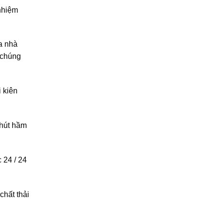
 nhiệm
a nhà
chúng
i kiên
 hút hầm
 24 / 24
chất thải