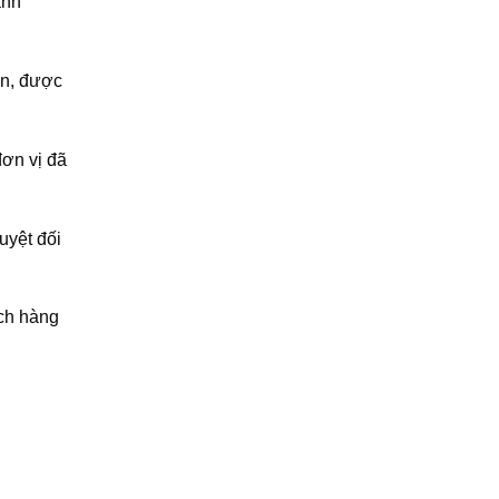
anh
iến, được
đơn vị đã
uyệt đối
ách hàng