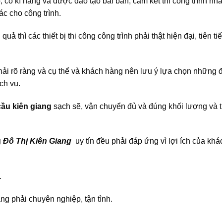
, có kĩ năng và được đào tạo bài bản, cam kết thi công trình nh
c cho công trình.
quả thì các thiết bị thi công công trình phải thật hiện đại, tiên t
ải rõ ràng và cụ thể và khách hàng nên lưu ý lựa chọn những 
ch vụ.
ầu kiên giang
sạch sẽ, vận chuyển đủ và đúng khối lượng và t
g
Đô Thị Kiên Giang
uy tín đều phải đáp ứng vì lợi ích của kh
.
ang phải chuyên nghiệp, tận tình.