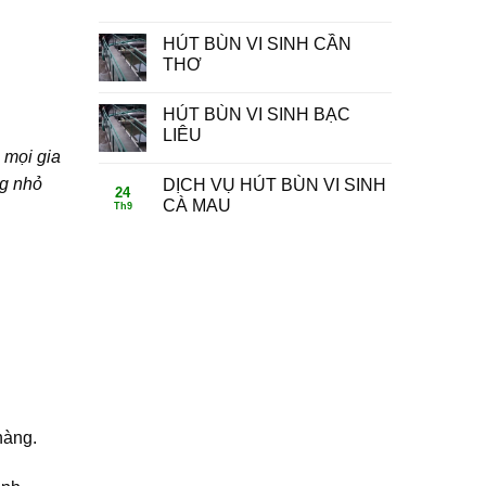
HÚT BÙN VI SINH CẦN
THƠ
HÚT BÙN VI SINH BẠC
LIÊU
 mọi gia
ng nhỏ
DỊCH VỤ HÚT BÙN VI SINH
24
CÀ MAU
Th9
hàng.