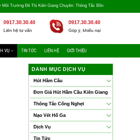
Thị Kiên Giang Chuyên: Thông Tắc Bồn Cầu, Tắc Cống, Tắc Bồn Rửa, Mùi Hôi,
0917.30.30.40
0917.30.30.40
Liên hệ tư vấn
Góp ý, khiếu nại
CH VỤ
TIN TỨC
LIÊN HỆ
GIỚI THIỆU
DANH MỤC DỊCH VỤ
Hút Hầm Cầu
Đơn Giá Hút Hầm Cầu Kiên Giang
Thông Tắc Cống Nghẹt
Nạo Vét Hố Ga
Dịch Vụ
Tin Tức