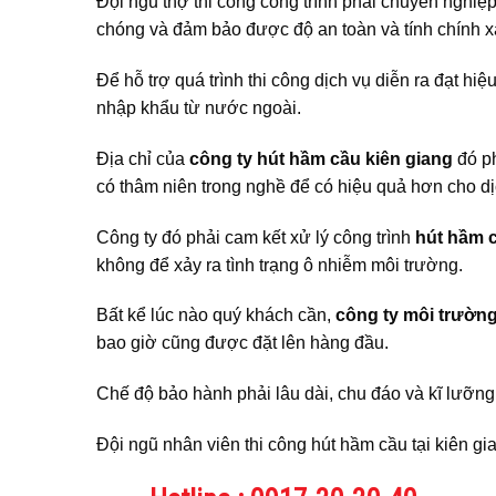
Đội ngũ thợ thi công công trình phải chuyên nghiệp
chóng và đảm bảo được độ an toàn và tính chính xá
Để hỗ trợ quá trình thi công dịch vụ diễn ra đạt hiệu 
nhập khẩu từ nước ngoài.
Địa chỉ của
công ty hút hầm cầu kiên giang
đó ph
có thâm niên trong nghề để có hiệu quả hơn cho dị
Công ty đó phải cam kết xử lý công trình
hút hầm c
không để xảy ra tình trạng ô nhiễm môi trường.
Bất kể lúc nào quý khách cần,
công ty môi trườn
bao giờ cũng được đặt lên hàng đầu.
Chế độ bảo hành phải lâu dài, chu đáo và kĩ lưỡng
Đội ngũ nhân viên thi công hút hầm cầu tại kiên gi