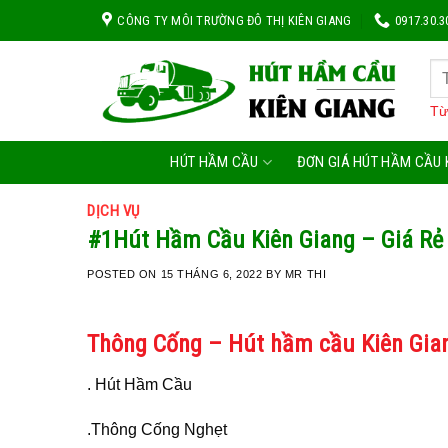
Skip
CÔNG TY MÔI TRƯỜNG ĐÔ THỊ KIÊN GIANG
0917.30.3
to
content
Từ
HÚT HẦM CẦU
ĐƠN GIÁ HÚT HẦM CẦU 
DỊCH VỤ
#1Hút Hầm Cầu Kiên Giang – Giá R
POSTED ON
15 THÁNG 6, 2022
BY
MR THI
Thông Cống – Hút hầm cầu Kiên Gian
.
Hút Hầm Cầu
.Thông Cống Nghẹt