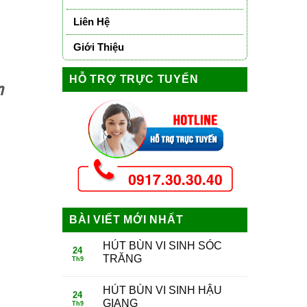
Liên Hệ
Giới Thiệu
HỖ TRỢ TRỰC TUYẾN
n
BÀI VIẾT MỚI NHẤT
HÚT BÙN VI SINH SÓC
24
TRĂNG
Th9
HÚT BÙN VI SINH HẬU
24
GIANG
Th9