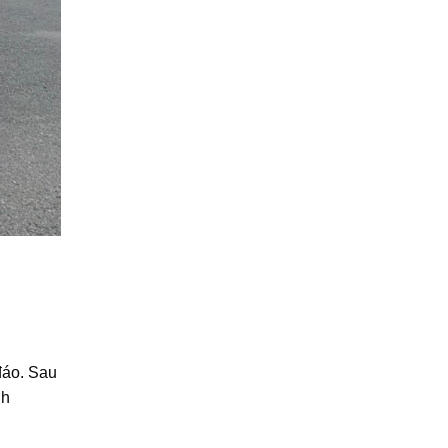
 đáo. Sau
nh