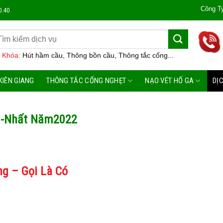
Công Ty Môi Trường Đô 
0.40
 Khóa:
Hút hầm cầu, Thông bồn cầu, Thông tắc cống...
KIÊN GIANG
THÔNG TẮC CỐNG NGHẸT
NẠO VÉT HỐ GA
DỊ
ẻ -Nhất Năm2022
g – Gọi Là Có