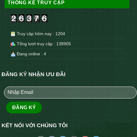
THỐNG KÊ TRUY CẬP
Truy cập hôm nay : 1204
Tổng lượt truy cập : 138905
Đang online : 4
ĐĂNG KÝ NHẬN ƯU ĐÃI
KẾT NỐI VỚI CHÚNG TÔI