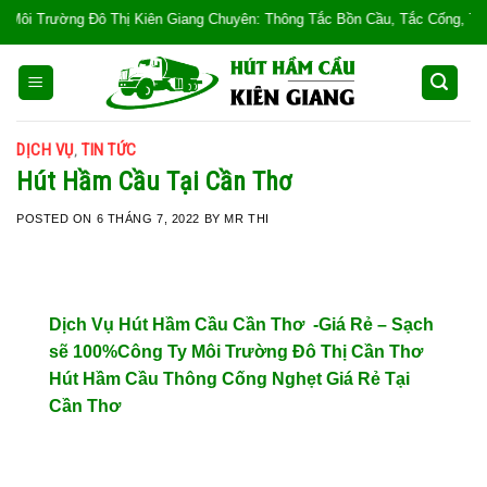
Skip
Đô Thị Kiên Giang Chuyên: Thông Tắc Bồn Cầu, Tắc Cống, Tắc Bồn Rửa, Mùi H
to
content
DỊCH VỤ
TIN TỨC
,
Hút Hầm Cầu Tại Cần Thơ
POSTED ON
6 THÁNG 7, 2022
BY
MR THI
Dịch Vụ Hút Hầm Cầu Cần Thơ -Giá Rẻ – Sạch
sẽ 100%Công Ty Môi Trường Đô Thị Cần Thơ
Hút Hầm Cầu Thông Cống Nghẹt Giá Rẻ Tại
Cần Thơ