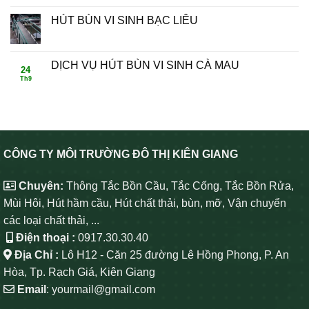
HÚT BÙN VI SINH BẠC LIÊU
DỊCH VỤ HÚT BÙN VI SINH CÀ MAU
24
Th9
CÔNG TY MÔI TRƯỜNG ĐÔ THỊ KIÊN GIANG
Chuyên:
Thông Tắc Bồn Cầu, Tắc Cống, Tắc Bồn Rửa,
Mùi Hôi, Hút hầm cầu, Hút chất thải, bùn, mỡ, Vận chuyển
các loại chất thải, ...
Điện thoại :
0917.30.30.40
Địa Chỉ :
Lô H12 - Căn 25 đường Lê Hồng Phong, P. An
Hòa, Tp. Rạch Giá, Kiên Giang
Email
: yourmail@gmail.com