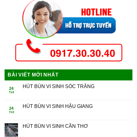
BÀI VIẾT MỚI NHẤT
HÚT BÙN VI SINH SÓC TRĂNG
24
Th9
HÚT BÙN VI SINH HẬU GIANG
24
Th9
HÚT BÙN VI SINH CẦN THƠ