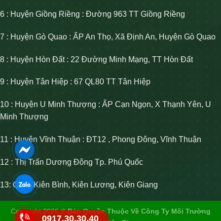
6 : Huyện Giồng Riềng : Đường 963 TT Giồng Riềng
7 : Huyện Gò Quao : ẤP An Thọ, Xã Định An, Huyện Gò Quao
8 : Huyện Hòn Đất : 22 Đường Minh Mạng, TT Hòn Đất
9 : Huyện Tân Hiệp : 67 QL80 TT Tân Hiệp
10 : Huyện U Minh Thượng : ẤP Cạn Ngọn, X Thạnh Yên, U
Minh Thượng
11 : Huyện Vĩnh Thuận : ĐT12 , Phong Đông, Vĩnh Thuận
12 : Thị Trấn Dương Đông Tp. Phú Quốc
13: Ql80, Kiên Bình, Kiên Lương, Kiên Giang
Copyright 2026 ©
Bản Quyền Thuộc Về Công Ty Môi Trường
0917.30.30.40