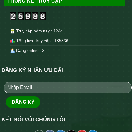
THỐNG KÊ TRUY CẬP
Truy cập hôm nay : 1244
Tổng lượt truy cập : 135336
Đang online : 2
ĐĂNG KÝ NHẬN ƯU ĐÃI
KẾT NỐI VỚI CHÚNG TÔI