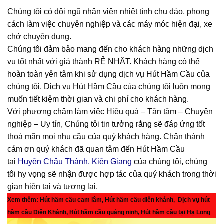
Chúng tôi có đội ngũ nhân viên nhiệt tình chu đáo, phong
cách làm việc chuyên nghiệp và các máy móc hiện đại, xe
chở chuyên dung.
Chúng tôi đảm bảo mang đến cho khách hàng những dịch
vụ tốt nhất với giá thành RẺ NHẤT. Khách hàng có thể
hoàn toàn yên tâm khi sử dụng dịch vụ Hút Hầm Cầu của
chúng tôi. Dịch vụ Hút Hầm Cầu của chúng tôi luôn mong
muốn tiết kiệm thời gian và chi phí cho khách hàng.
Với phương châm làm việc Hiệu quả – Tận tâm – Chuyên
nghiệp – Uy tín, Chúng tôi tin tưởng rằng sẽ đáp ứng tốt
thoả mãn mọi nhu cầu của quý khách hàng. Chân thành
cám ơn quý khách đã quan tâm đến Hút Hầm Cầu
tại
Huyện Châu Thành
,
Kiên Giang
của chúng tôi, chúng
tôi hy vọng sẽ nhận được hợp tác của quý khách trong thời
gian hiện tại và tương lai.
Xem thêm:
Hút hầm cầu cam lâm
,
Hút hầm cầu diên khánh
,
Dịch vụ hút
hầm cầu Diên Khánh
,
Hút hầm cầu quảng ninh
,
Hút hầm cầu tại Hạ Long