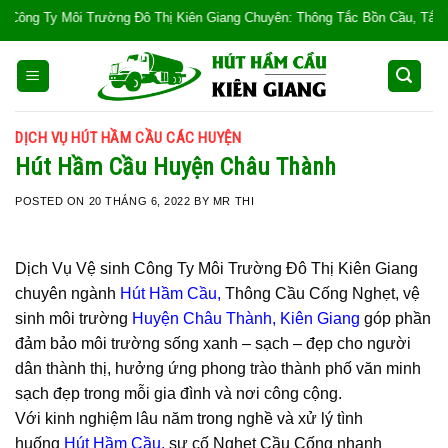
Skip
 Môi Trường Đô Thị Kiên Giang Chuyên: Thông Tắc Bồn Cầu, Tắc Cống, Tắc B
to
content
DỊCH VỤ HÚT HẦM CẦU CÁC HUYỆN
Hút Hầm Cầu Huyện Châu Thành
POSTED ON
20 THÁNG 6, 2022
BY
MR THI
Dịch Vụ Vệ sinh Công Ty Môi Trường Đô Thị Kiên Giang
chuyên ngành
Hút Hầm Cầu
,
Thông Cầu Cống Nghẹt, vệ
sinh môi trường
Huyện Châu
Thành
,
Kiên Giang
góp phần
đảm bảo môi trường sống xanh – sạch – đẹp cho người
dân thành thị, hưởng ứng phong trào thành phố văn minh
sạch đẹp trong mỗi gia đình và nơi công cộng.
Với kinh nghiệm lâu năm trong nghề và xử lý tình
huống
Hút Hầm Cầu
,
sự cố Nghẹt Cầu Cống nhanh