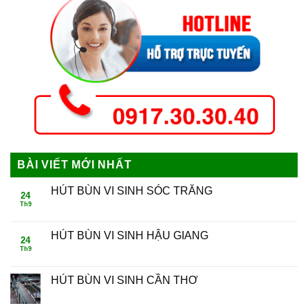
BÀI VIẾT MỚI NHẤT
HÚT BÙN VI SINH SÓC TRĂNG
24
Th9
HÚT BÙN VI SINH HẬU GIANG
24
Th9
HÚT BÙN VI SINH CẦN THƠ