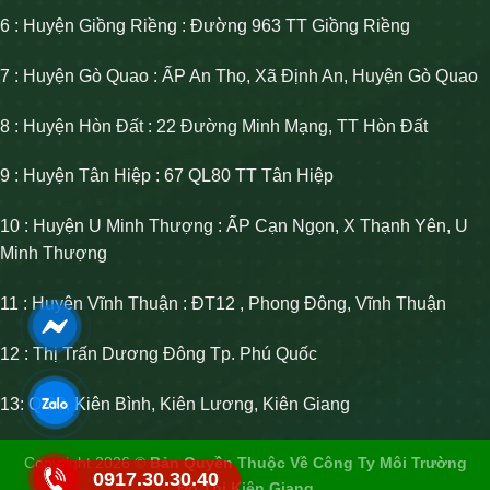
6 : Huyện Giồng Riềng : Đường 963 TT Giồng Riềng
7 : Huyện Gò Quao : ẤP An Thọ, Xã Định An, Huyện Gò Quao
8 : Huyện Hòn Đất : 22 Đường Minh Mạng, TT Hòn Đất
9 : Huyện Tân Hiệp : 67 QL80 TT Tân Hiệp
10 : Huyện U Minh Thượng : ẤP Cạn Ngọn, X Thạnh Yên, U
Minh Thượng
11 : Huyện Vĩnh Thuận : ĐT12 , Phong Đông, Vĩnh Thuận
12 : Thị Trấn Dương Đông Tp. Phú Quốc
13: Ql80, Kiên Bình, Kiên Lương, Kiên Giang
Copyright 2026 ©
Bản Quyền Thuộc Về Công Ty Môi Trường
0917.30.30.40
Đô Thị Kiên Giang