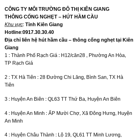
CÔNG TY MÔI TRƯỜNG
ĐÔ THỊ KIÊN GIANG
THÔNG CỐNG NGHẸT – HÚT HẦM CẦU
Khu vực
:
Tỉnh Kiên Giang
Hotline
:
0917.30.30.40
Địa chỉ liên hệ hút hầm cầu – thông cống nghẹt tại Kiên
Giang
1 : Thành Phố Rạch Giá : H12/căn28 , Phường An Hòa,
TP Rạch Giá
2 : TX Hà Tiên : 28 Đường Chi Lăng, Bình San, TX Hà
Tiên
3 : Huyện An Biên : QL63 TT Thứ Ba, Huyện An Biên
4 : Huyện An Minh : ẤP Mười Chợ, Xã Đông Hưng, Huyện
An Minh
4 : Huyện Châu Thành : Lộ 19, QL61 TT Minh Lương,