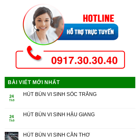
BÀI VIẾT MỚI NHẤT
HÚT BÙN VI SINH SÓC TRĂNG
24
Th9
HÚT BÙN VI SINH HẬU GIANG
24
Th9
HÚT BÙN VI SINH CẦN THƠ