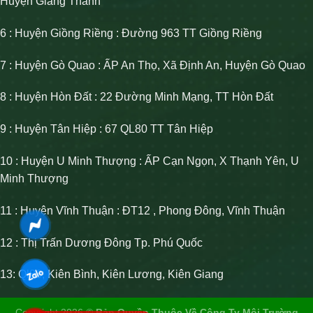
Huyện Giang Thành
6 : Huyện Giồng Riềng : Đường 963 TT Giồng Riềng
7 : Huyện Gò Quao : ẤP An Thọ, Xã Định An, Huyện Gò Quao
8 : Huyện Hòn Đất : 22 Đường Minh Mạng, TT Hòn Đất
9 : Huyện Tân Hiệp : 67 QL80 TT Tân Hiệp
10 : Huyện U Minh Thượng : ẤP Cạn Ngọn, X Thạnh Yên, U
Minh Thượng
11 : Huyện Vĩnh Thuận : ĐT12 , Phong Đông, Vĩnh Thuận
12 : Thị Trấn Dương Đông Tp. Phú Quốc
13: Ql80, Kiên Bình, Kiên Lương, Kiên Giang
Copyright 2026 ©
Bản Quyền Thuộc Về Công Ty Môi Trường