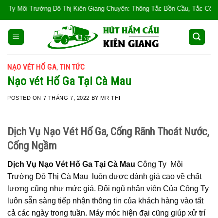
Skip
g Đô Thị Kiên Giang Chuyên: Thông Tắc Bồn Cầu, Tắc Cống, Tắc Bồn Rửa, Mù
to
content
NẠO VÉT HỐ GA
TIN TỨC
,
Nạo vét Hố Ga Tại Cà Mau
POSTED ON
7 THÁNG 7, 2022
BY
MR THI
Dịch Vụ Nạo Vét Hố Ga, Cống Rãnh Thoát Nước,
Cống Ngầm
Dịch Vụ Nạo Vét Hố Ga Tại Cà Mau
Công Ty Môi
Trường Đô Thị Cà Mau luôn được đánh giá cao về chất
lượng cũng như mức giá. Đội ngũ nhân viên Của Công Ty
luôn sẵn sàng tiếp nhận thông tin của khách hàng vào tất
cả các ngày trong tuần. Máy móc hiện đại cũng giúp xử trí