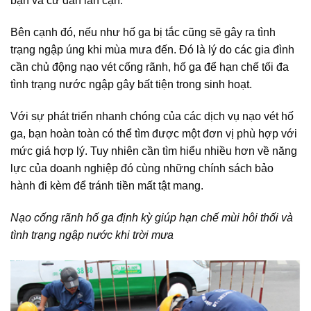
bạn và cư dân lân cận.
Bên cạnh đó, nếu như hố ga bị tắc cũng sẽ gây ra tình
trạng ngập úng khi mùa mưa đến. Đó là lý do các gia đình
cần chủ động nạo vét cống rãnh, hố ga để hạn chế tối đa
tình trạng nước ngập gây bất tiện trong sinh hoạt.
Với sự phát triển nhanh chóng của các dịch vụ nạo vét hố
ga, bạn hoàn toàn có thể tìm được một đơn vị phù hợp với
mức giá hợp lý. Tuy nhiên cần tìm hiểu nhiều hơn về năng
lực của doanh nghiệp đó cùng những chính sách bảo
hành đi kèm để tránh tiền mất tật mang.
Nạo cống rãnh hố ga định kỳ giúp hạn chế mùi hôi thối và
tình trạng ngập nước khi trời mưa