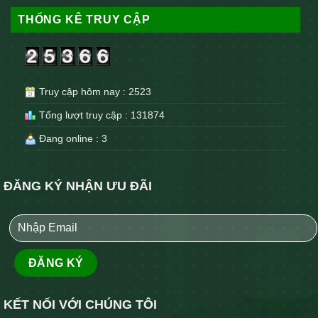
THỐNG KÊ TRUY CẬP
Truy cập hôm nay : 2523
Tổng lượt truy cập : 131874
Đang online : 3
ĐĂNG KÝ NHẬN ƯU ĐÃI
KẾT NỐI VỚI CHÚNG TÔI