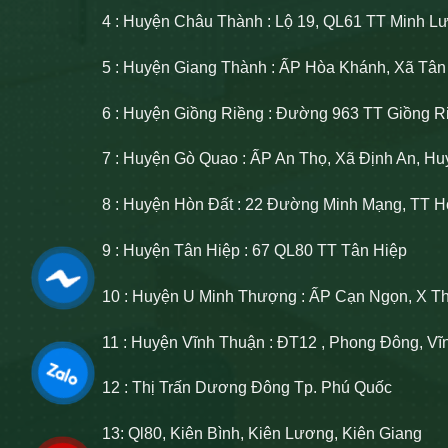
4 : Huyện Châu Thành : Lộ 19, QL61 TT Minh 
5 : Huyện Giang Thành : ẤP Hòa Khánh, Xã Tâ
6 : Huyện Giồng Riềng : Đường 963 TT Giồng R
7 : Huyện Gò Quao : ẤP An Thọ, Xã Định An, H
8 : Huyện Hòn Đất : 22 Đường Minh Mạng, TT H
9 : Huyện Tân Hiệp : 67 QL80 TT Tân Hiệp
10 : Huyện U Minh Thượng : ẤP Cạn Ngọn, X T
11 : Huyện Vĩnh Thuận : ĐT12 , Phong Đông, V
12 : Thị Trấn Dương Đông Tp. Phú Quốc
13: Ql80, Kiên Bình, Kiên Lương, Kiên Giang