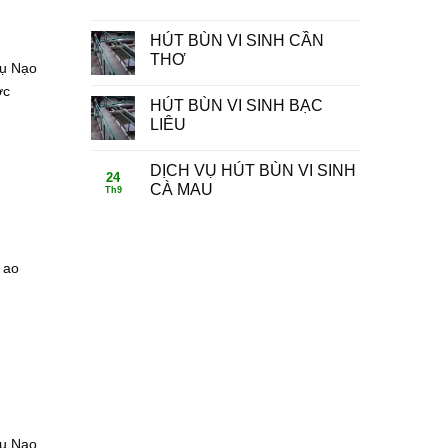
HÚT BÙN VI SINH CẦN
THƠ
Vụ Nạo
ợc
HÚT BÙN VI SINH BẠC
LIÊU
DỊCH VỤ HÚT BÙN VI SINH
24
CÀ MAU
Th9
 ao
Vụ Nạo