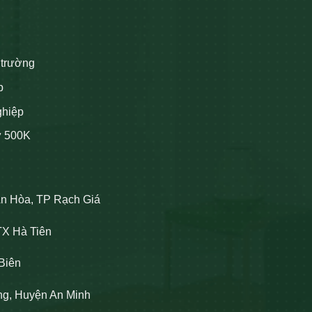
 trường
p
ghiệp
ừ 500K
An Hòa, TP Rạch Giá
TX Hà Tiên
Biên
ng, Huyện An Minh