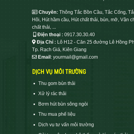
Chuyên:
Thông Tắc Bồn Cầu, Tắc Cống, Tắ
Hôi, Hút hầm cầu, Hút chất thải, bùn, mỡ, Vận c
chất thải, ...
Điện thoại :
0917.30.30.40
Địa Chỉ :
Lô H12 - Căn 25 đường Lê Hồng Ph
Tp. Rạch Giá, Kiên Giang
Email
: yourmail@gmail.com
DỊCH VỤ MÔI TRƯỜNG
Thu gom bùn thải
Xử lý rác thải
Bơm hút bùn sông ngòi
Thu mua phế liệu
Dịch vụ tư vấn môi trường