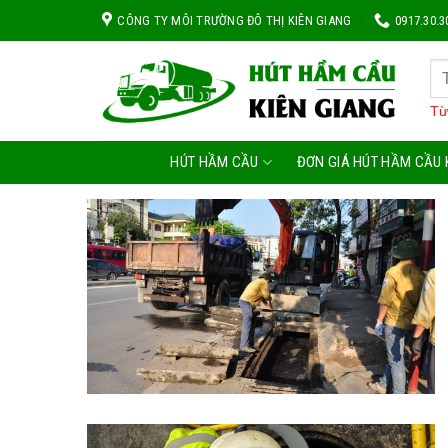
Skip
CÔNG TY MÔI TRƯỜNG ĐÔ THỊ KIÊN GIANG
0917.30.3
to
content
Từ
HÚT HẦM CẦU
ĐƠN GIÁ HÚT HẦM CẦU 