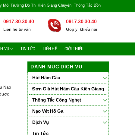
ô Thị Kiên Giang Chuyên: Thông Tắc Bồn Cầu, Tắc Cống, Tắc Bồn Rửa, Mùi Hô
0917.30.30.40
0917.30.30.40
Liên hệ tư vấn
Góp ý, khiếu nại
CH VỤ
TIN TỨC
LIÊN HỆ
GIỚI THIỆU
DANH MỤC DỊCH VỤ
Hút Hầm Cầu
Vụ Nạo
Đơn Giá Hút Hầm Cầu Kiên Giang
 được
Thông Tắc Cống Nghẹt
Nạo Vét Hố Ga
Dịch Vụ
Tin Tức