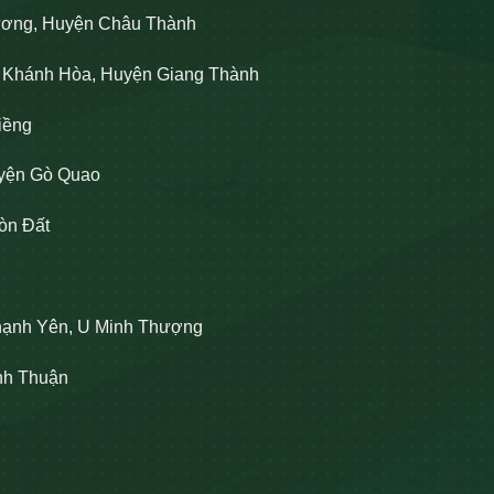
Lương, Huyện Châu Thành
n Khánh Hòa, Huyện Giang Thành
iềng
uyện Gò Quao
òn Đất
hạnh Yên, U Minh Thượng
ĩnh Thuận