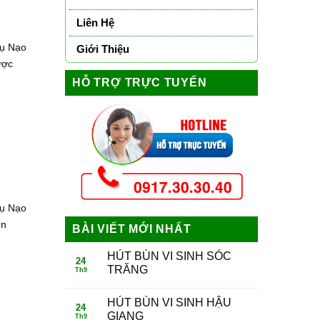
Liên Hệ
Vụ Nạo
Giới Thiệu
ược
HỖ TRỢ TRỰC TUYẾN
Vụ Nạo
ôn
BÀI VIẾT MỚI NHẤT
HÚT BÙN VI SINH SÓC
24
TRĂNG
Th9
HÚT BÙN VI SINH HẬU
24
GIANG
Th9