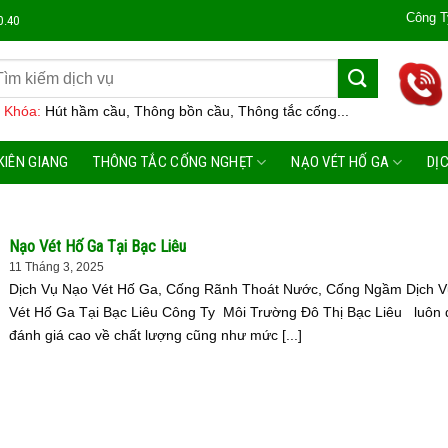
Công Ty Môi Trường Đ
0.40
 Khóa:
Hút hầm cầu, Thông bồn cầu, Thông tắc cống...
KIÊN GIANG
THÔNG TẮC CỐNG NGHẸT
NẠO VÉT HỐ GA
DỊ
Nạo Vét Hố Ga Tại Bạc Liêu
11 Tháng 3, 2025
Dịch Vụ Nạo Vét Hố Ga, Cống Rãnh Thoát Nước, Cống Ngầm Dịch 
Vét Hố Ga Tại Bạc Liêu Công Ty Môi Trường Đô Thị Bạc Liêu luôn
đánh giá cao về chất lượng cũng như mức [...]