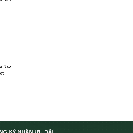
Vụ Nạo
ược
NG KÝ NHẬN ƯU ĐÃI