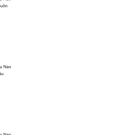
luôn
Vụ Nạo
ậu
Vụ Nạo