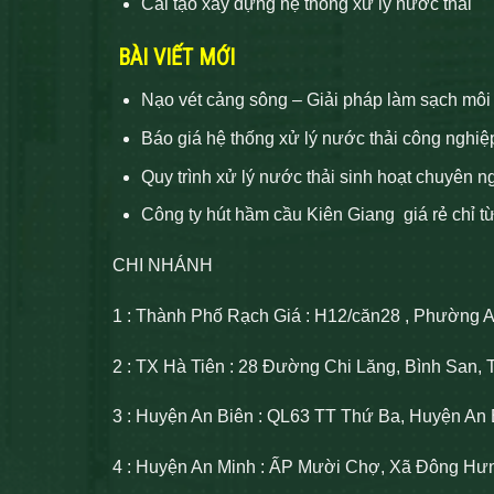
Cải tạo xây dựng hệ thống xử lý nước thải
BÀI VIẾT MỚI
Nạo vét cảng sông – Giải pháp làm sạch môi
Báo giá hệ thống xử lý nước thải công nghiệ
Quy trình xử lý nước thải sinh hoạt chuyên n
Công ty hút hầm cầu Kiên Giang giá rẻ chỉ t
CHI NHÁNH
1 : Thành Phố Rạch Giá : H12/căn28 , Phường 
2 : TX Hà Tiên : 28 Đường Chi Lăng, Bình San, 
3 : Huyện An Biên : QL63 TT Thứ Ba, Huyện An 
4 : Huyện An Minh : ẤP Mười Chợ, Xã Đông Hư