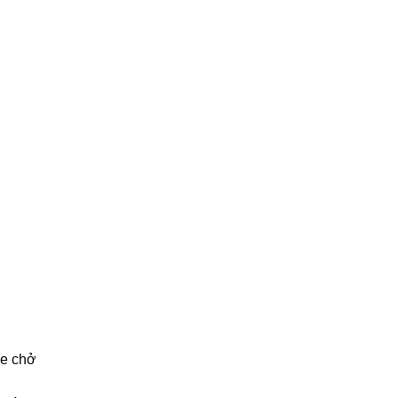
g
xe chở