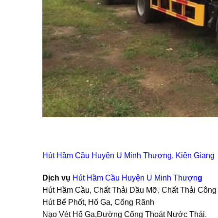
Hút Hầm Cầu Huyện U Minh Thượng, Kiên Giang
Dịch vụ
Hút Hầm Cầu Huyện U Minh Thượn
g
Hút Hầm Cầu
, Chất Thải Dầu Mỡ, Chất Thải Công
Hút Bể Phốt, Hố Ga, Cống Rãnh
Nạo Vét Hố Ga,Đường Cống Thoát Nước Thải.