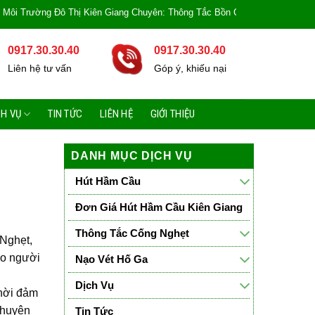
Thị Kiên Giang Chuyên: Thông Tắc Bồn Cầu, Tắc Cống, Tắc Bồn Rửa, Mùi Hôi,
0917.30.30.40
0917.30.30.40
Liên hệ tư vấn
Góp ý, khiếu nại
CH VỤ
TIN TỨC
LIÊN HỆ
GIỚI THIỆU
DANH MỤC DỊCH VỤ
Hút Hầm Cầu
Đơn Giá Hút Hầm Cầu Kiên Giang
Thông Tắc Cống Nghẹt
Nghẹt,
ho người
Nạo Vét Hố Ga
Dịch Vụ
thời đảm
chuyên
Tin Tức