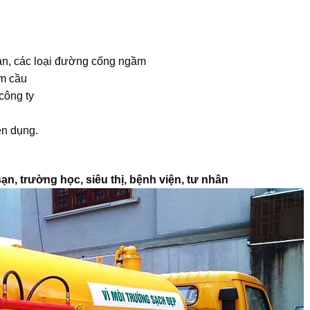
 sàn, các loại đường cống ngầm
ầm cầu
công ty
ên dụng.
n, trường học, siêu thị, bệnh viện, tư nhân