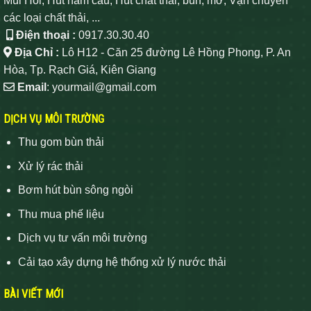
Mùi Hôi, Hút hầm cầu, Hút chất thải, bùn, mỡ, Vận chuyển
các loại chất thải, ...
Điện thoại :
0917.30.30.40
Địa Chỉ :
Lô H12 - Căn 25 đường Lê Hồng Phong, P. An
Hòa, Tp. Rạch Giá, Kiên Giang
Email
: yourmail@gmail.com
DỊCH VỤ MÔI TRƯỜNG
Thu gom bùn thải
Xử lý rác thải
Bơm hút bùn sông ngòi
Thu mua phế liệu
Dịch vụ tư vấn môi trường
Cải tạo xây dựng hệ thống xử lý nước thải
BÀI VIẾT MỚI