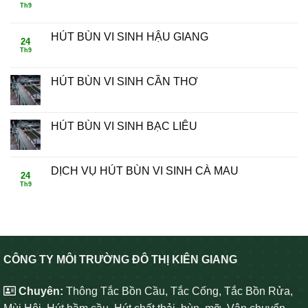
Th9
HÚT BÙN VI SINH HẬU GIANG
24
Th9
HÚT BÙN VI SINH CẦN THƠ
HÚT BÙN VI SINH BẠC LIÊU
DỊCH VỤ HÚT BÙN VI SINH CÀ MAU
24
Th9
CÔNG TY MÔI TRƯỜNG ĐÔ THỊ KIÊN GIANG
Chuyên:
Thông Tắc Bồn Cầu, Tắc Cống, Tắc Bồn Rửa,