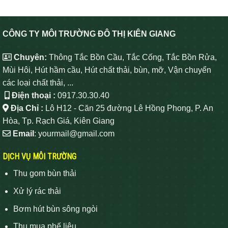
CÔNG TY MÔI TRƯỜNG ĐÔ THỊ KIÊN GIANG
Chuyên:
Thông Tắc Bồn Cầu, Tắc Cống, Tắc Bồn Rửa,
Mùi Hôi, Hút hầm cầu, Hút chất thải, bùn, mỡ, Vận chuyển
các loại chất thải, ...
Điện thoại :
0917.30.30.40
Địa Chỉ :
Lô H12 - Căn 25 đường Lê Hồng Phong, P. An
Hòa, Tp. Rạch Giá, Kiên Giang
Email
: yourmail@gmail.com
DỊCH VỤ MÔI TRƯỜNG
Thu gom bùn thải
Xử lý rác thải
Bơm hút bùn sông ngòi
Thu mua phế liệu