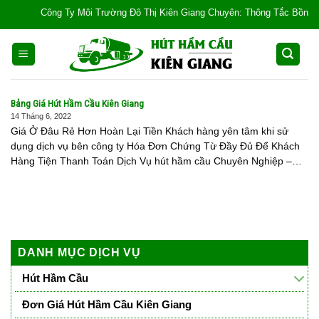
Skip
Công Ty Môi Trường Đô Thị Kiên Giang Chuyên: Thông Tắc Bồn Cầu, Tắc
to
content
Bảng Giá Hút Hầm Cầu Kiên Giang
14 Tháng 6, 2022
Giá Ở Đâu Rẻ Hơn Hoàn Lại Tiền Khách hàng yên tâm khi sử
dụng dịch vụ bên công ty Hóa Đơn Chứng Từ Đầy Đủ Để Khách
Hàng Tiện Thanh Toán Dịch Vụ hút hầm cầu Chuyên Nghiệp –
[...]
DANH MỤC DỊCH VỤ
Hút Hầm Cầu
Đơn Giá Hút Hầm Cầu Kiên Giang