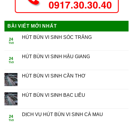
BÀI VIẾT MỚI NHẤT
HÚT BÙN VI SINH SÓC TRĂNG
24
Th9
HÚT BÙN VI SINH HẬU GIANG
24
Th9
HÚT BÙN VI SINH CẦN THƠ
HÚT BÙN VI SINH BẠC LIÊU
DỊCH VỤ HÚT BÙN VI SINH CÀ MAU
24
Th9