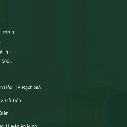
 trường
p
ghiệp
ừ 500K
An Hòa, TP Rạch Giá
TX Hà Tiên
Biên
ng, Huyện An Minh