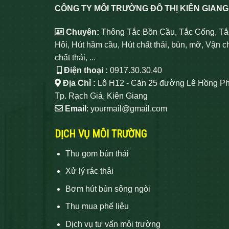
CÔNG TY MÔI TRƯỜNG ĐÔ THỊ KIÊN GIANG
Chuyên:
Thông Tắc Bồn Cầu, Tắc Cống, Tắ
Hôi, Hút hầm cầu, Hút chất thải, bùn, mỡ, Vận c
chất thải, ...
Điện thoại :
0917.30.30.40
Địa Chỉ :
Lô H12 - Căn 25 đường Lê Hồng Ph
Tp. Rạch Giá, Kiên Giang
Email
: yourmail@gmail.com
DỊCH VỤ MÔI TRƯỜNG
Thu gom bùn thải
Xử lý rác thải
Bơm hút bùn sông ngòi
Thu mua phế liệu
Dịch vụ tư vấn môi trường