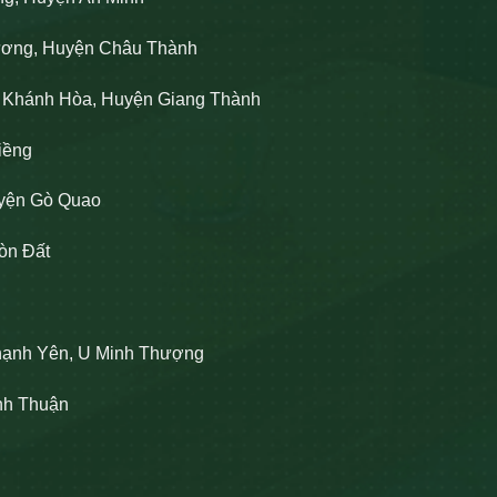
Lương, Huyện Châu Thành
n Khánh Hòa, Huyện Giang Thành
iềng
uyện Gò Quao
òn Đất
hạnh Yên, U Minh Thượng
ĩnh Thuận