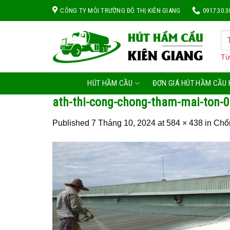
Skip
CÔNG TY MÔI TRƯỜNG ĐÔ THỊ KIÊN GIANG
0917.30.3
to
content
Từ
HÚT HẦM CẦU
ĐƠN GIÁ HÚT HẦM CẦU 
ath-thi-cong-chong-tham-mai-ton-
Published
7 Tháng 10, 2024
at
584 × 438
in
Chố