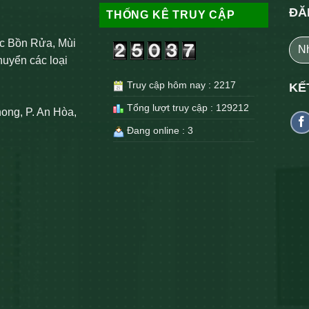
ĐĂ
THỐNG KÊ TRUY CẬP
c Bồn Rửa, Mùi
huyển các loại
Truy cập hôm nay : 2217
KẾ
Tổng lượt truy cập : 129212
ong, P. An Hòa,
Đang online : 3