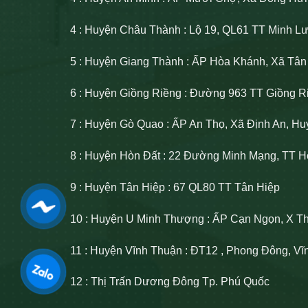
4 : Huyện Châu Thành : Lộ 19, QL61 TT Minh 
5 : Huyện Giang Thành : ẤP Hòa Khánh, Xã Tâ
6 : Huyện Giồng Riềng : Đường 963 TT Giồng R
7 : Huyện Gò Quao : ẤP An Thọ, Xã Định An, H
8 : Huyện Hòn Đất : 22 Đường Minh Mạng, TT H
9 : Huyện Tân Hiệp : 67 QL80 TT Tân Hiệp
10 : Huyện U Minh Thượng : ẤP Cạn Ngọn, X T
11 : Huyện Vĩnh Thuận : ĐT12 , Phong Đông, V
12 : Thị Trấn Dương Đông Tp. Phú Quốc