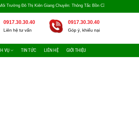
 Đô Thị Kiên Giang Chuyên: Thông Tắc Bồn Cầu, Tắc Cống, Tắc Bồn Rửa, Mùi
0917.30.30.40
0917.30.30.40
Liên hệ tư vấn
Góp ý, khiếu nại
CH VỤ
TIN TỨC
LIÊN HỆ
GIỚI THIỆU