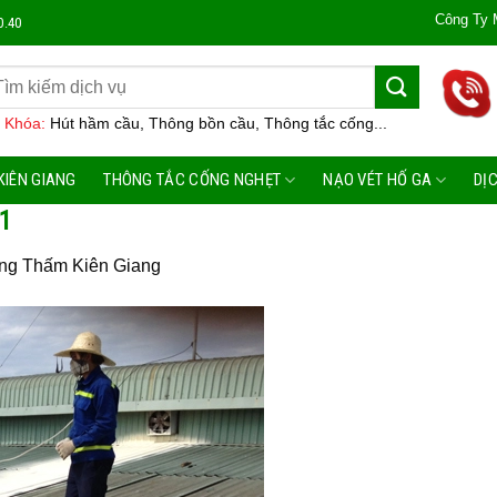
Công Ty Môi Trường
0.40
 Khóa:
Hút hầm cầu, Thông bồn cầu, Thông tắc cống...
KIÊN GIANG
THÔNG TẮC CỐNG NGHẸT
NẠO VÉT HỐ GA
DỊ
01
ng Thấm Kiên Giang