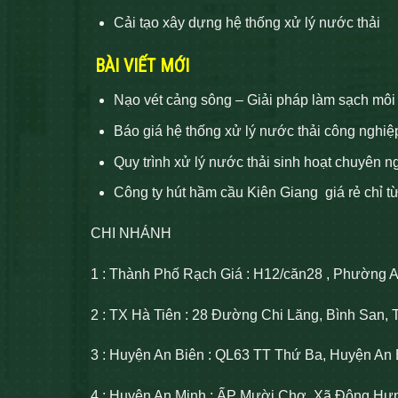
Cải tạo xây dựng hệ thống xử lý nước thải
BÀI VIẾT MỚI
Nạo vét cảng sông – Giải pháp làm sạch môi
Báo giá hệ thống xử lý nước thải công nghiệ
Quy trình xử lý nước thải sinh hoạt chuyên n
Công ty hút hầm cầu Kiên Giang giá rẻ chỉ t
CHI NHÁNH
1 : Thành Phố Rạch Giá : H12/căn28 , Phường 
2 : TX Hà Tiên : 28 Đường Chi Lăng, Bình San, 
3 : Huyện An Biên : QL63 TT Thứ Ba, Huyện An 
4 : Huyện An Minh : ẤP Mười Chợ, Xã Đông Hư