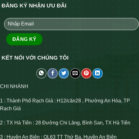
ĐĂNG KÝ NHẬN ƯU ĐÃI
KẾT NỐI VỚI CHÚNG TÔI
CHI NHÁNH
1 : Thành Phố Rạch Giá : H12/căn28 , Phường An Hòa, TP
Rạch Giá
2 : TX Hà Tiên : 28 Đường Chi Lăng, Bình San, TX Hà Tiên
3 : Huyện An Biên : QL63 TT Thứ Ba, Huyện An Biên