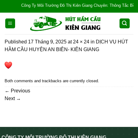
Skip
Công Ty Môi Trường Đô Thị Kiên Giang Chuyên: Thông Tắc Bồn Cầu, 
to
content
Published
17 Tháng 9, 2025
at
24 × 24
in
DỊCH VỤ HÚT
HẦM CẦU HUYỆN AN BIÊN- KIÊN GIANG
Both comments and trackbacks are currently closed.
←
Previous
Next
→
CÔNG TY MÔI TRƯỜNG ĐÔ THỊ KIÊN GIANG