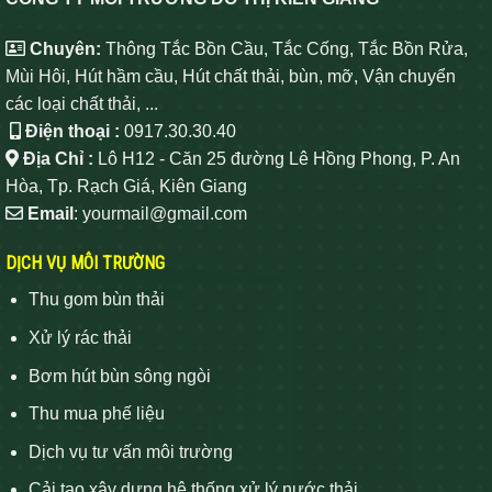
Chuyên:
Thông Tắc Bồn Cầu, Tắc Cống, Tắc Bồn Rửa,
Mùi Hôi, Hút hầm cầu, Hút chất thải, bùn, mỡ, Vận chuyển
các loại chất thải, ...
Điện thoại :
0917.30.30.40
Địa Chỉ :
Lô H12 - Căn 25 đường Lê Hồng Phong, P. An
Hòa, Tp. Rạch Giá, Kiên Giang
Email
: yourmail@gmail.com
DỊCH VỤ MÔI TRƯỜNG
Thu gom bùn thải
Xử lý rác thải
Bơm hút bùn sông ngòi
Thu mua phế liệu
Dịch vụ tư vấn môi trường
Cải tạo xây dựng hệ thống xử lý nước thải