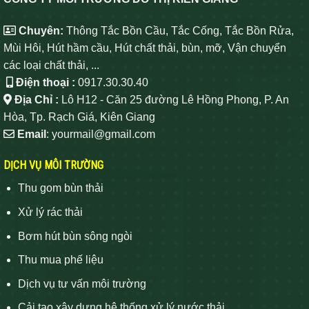
Chuyên:
Thông Tắc Bồn Cầu, Tắc Cống, Tắc Bồn Rửa,
Mùi Hôi, Hút hầm cầu, Hút chất thải, bùn, mỡ, Vận chuyển
các loại chất thải, ...
Điện thoại :
0917.30.30.40
Địa Chỉ :
Lô H12 - Căn 25 đường Lê Hồng Phong, P. An
Hòa, Tp. Rạch Giá, Kiên Giang
Email
: yourmail@gmail.com
DỊCH VỤ MÔI TRƯỜNG
Thu gom bùn thải
Xử lý rác thải
Bơm hút bùn sông ngòi
Thu mua phế liệu
Dịch vụ tư vấn môi trường
Cải tạo xây dựng hệ thống xử lý nước thải