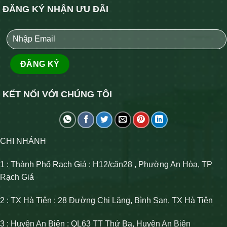
ĐĂNG KÝ NHẬN ƯU ĐÃI
KẾT NỐI VỚI CHÚNG TÔI
CHI NHÁNH
1 : Thành Phố Rạch Giá : H12/căn28 , Phường An Hòa, TP
Rạch Giá
2 : TX Hà Tiên : 28 Đường Chi Lăng, Bình San, TX Hà Tiên
3 : Huyện An Biên : QL63 TT Thứ Ba, Huyện An Biên