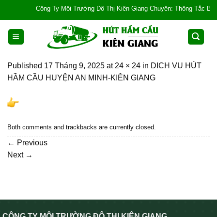
Skip
Công Ty Môi Trường Đô Thị Kiên Giang Chuyên: Thông Tắc Bồn Cầu,
to
content
Published
17 Tháng 9, 2025
at
24 × 24
in
DỊCH VỤ HÚT
HẦM CẦU HUYỆN AN MINH-KIÊN GIANG
Both comments and trackbacks are currently closed.
←
Previous
Next
→
CÔNG TY MÔI TRƯỜNG ĐÔ THỊ KIÊN GIANG