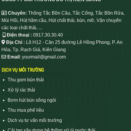
Chuyên:
Thông Tắc Bồn Cầu, Tắc Cống, Tắc Bồn Rửa,
Mùi Hôi, Hút hầm cầu, Hút chất thải, bùn, mỡ, Vận chuyển
các loại chất thải, ...
Điện thoại :
0917.30.30.40
Địa Chỉ :
Lô H12 - Căn 25 đường Lê Hồng Phong, P. An
Hòa, Tp. Rạch Giá, Kiên Giang
Email
: yourmail@gmail.com
DỊCH VỤ MÔI TRƯỜNG
Thu gom bùn thải
Xử lý rác thải
Bơm hút bùn sông ngòi
Thu mua phế liệu
Dịch vụ tư vấn môi trường
Cải tạo xây dựng hệ thống xử lý nước thải