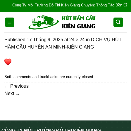
Skip
Công Ty Môi Trường Đô Thị Kiên Giang Chuyên: Thông Tắc Bồn Cầu, Tắc 
to
content
Published
17 Tháng 9, 2025
at
24 × 24
in
DỊCH VỤ HÚT
HẦM CẦU HUYỆN AN MINH-KIÊN GIANG
Both comments and trackbacks are currently closed.
←
Previous
Next
→
CÔNG TY MÔI TRƯỜNG ĐÔ THỊ KIÊN GIANG