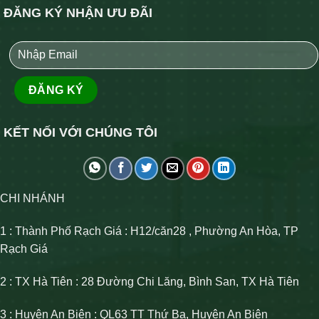
ĐĂNG KÝ NHẬN ƯU ĐÃI
KẾT NỐI VỚI CHÚNG TÔI
CHI NHÁNH
1 : Thành Phố Rạch Giá : H12/căn28 , Phường An Hòa, TP
Rạch Giá
2 : TX Hà Tiên : 28 Đường Chi Lăng, Bình San, TX Hà Tiên
3 : Huyện An Biên : QL63 TT Thứ Ba, Huyện An Biên