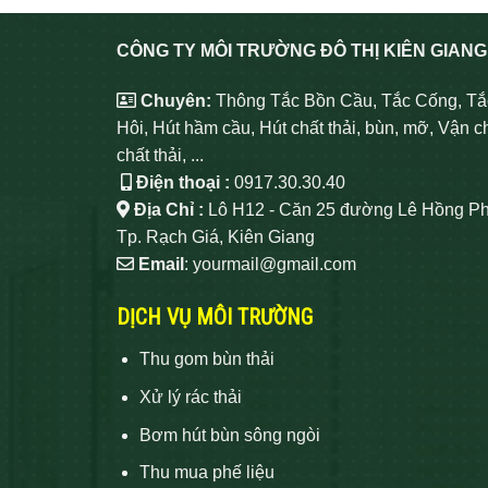
CÔNG TY MÔI TRƯỜNG ĐÔ THỊ KIÊN GIANG
Chuyên:
Thông Tắc Bồn Cầu, Tắc Cống, Tắ
Hôi, Hút hầm cầu, Hút chất thải, bùn, mỡ, Vận c
chất thải, ...
Điện thoại :
0917.30.30.40
Địa Chỉ :
Lô H12 - Căn 25 đường Lê Hồng Ph
Tp. Rạch Giá, Kiên Giang
Email
: yourmail@gmail.com
DỊCH VỤ MÔI TRƯỜNG
Thu gom bùn thải
Xử lý rác thải
Bơm hút bùn sông ngòi
Thu mua phế liệu