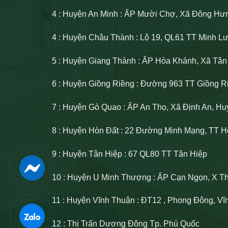
4 : Huyện An Minh : ẤP Mười Chợ, Xã Đông Hư
4 : Huyện Châu Thành : Lộ 19, QL61 TT Minh 
5 : Huyện Giang Thành : ẤP Hòa Khánh, Xã Tâ
6 : Huyện Giồng Riềng : Đường 963 TT Giồng R
7 : Huyện Gò Quao : ẤP An Thọ, Xã Định An, H
8 : Huyện Hòn Đất : 22 Đường Minh Mạng, TT H
9 : Huyện Tân Hiệp : 67 QL80 TT Tân Hiệp
10 : Huyện U Minh Thượng : ẤP Cạn Ngọn, X T
11 : Huyện Vĩnh Thuận : ĐT12 , Phong Đông, V
12 : Thị Trấn Dương Đông Tp. Phú Quốc