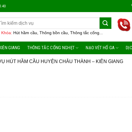
Công Ty
0.40
 Khóa:
Hút hầm cầu, Thông bồn cầu, Thông tắc cống...
KIÊN GIANG
THÔNG TẮC CỐNG NGHẸT
NẠO VÉT HỐ GA
DỊ
VỤ HÚT HẦM CẦU HUYỆN CHÂU THÀNH – KIÊN GIANG