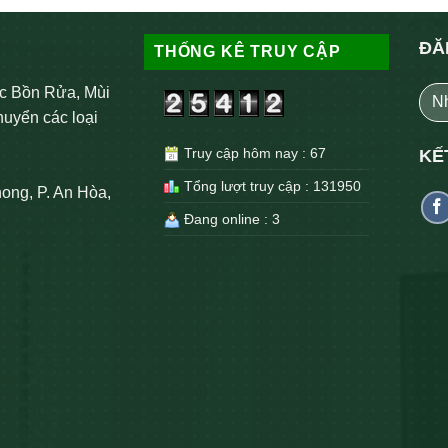
ĐĂ
THỐNG KÊ TRUY CẬP
c Bồn Rửa, Mùi
huyển các loại
Truy cập hôm nay : 67
KẾ
Tổng lượt truy cập : 131950
ong, P. An Hòa,
Đang online : 3