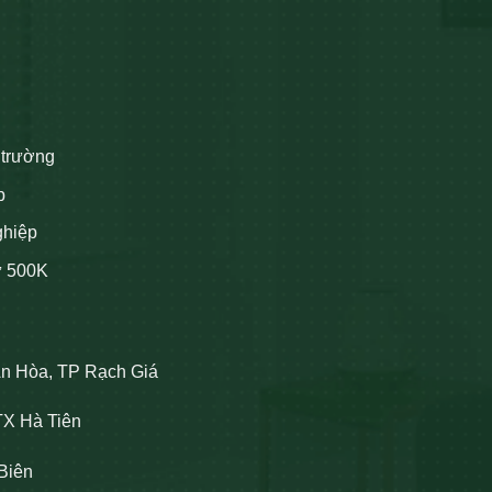
 trường
p
ghiệp
ừ 500K
An Hòa, TP Rạch Giá
TX Hà Tiên
Biên