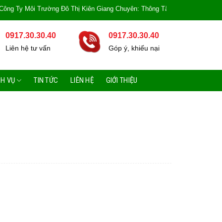
 Môi Trường Đô Thị Kiên Giang Chuyên: Thông Tắc Bồn Cầu, Tắc Cống, Tắc B
0917.30.30.40
0917.30.30.40
Liên hệ tư vấn
Góp ý, khiếu nại
CH VỤ
TIN TỨC
LIÊN HỆ
GIỚI THIỆU