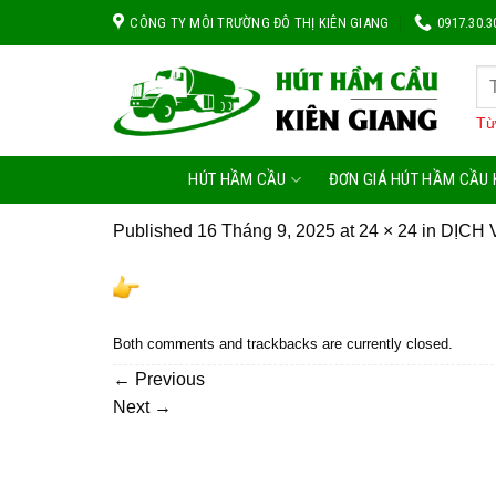
Skip
CÔNG TY MÔI TRƯỜNG ĐÔ THỊ KIÊN GIANG
0917.30.3
to
content
Từ
HÚT HẦM CẦU
ĐƠN GIÁ HÚT HẦM CẦU 
Published
16 Tháng 9, 2025
at
24 × 24
in
DỊCH 
Both comments and trackbacks are currently closed.
←
Previous
Next
→