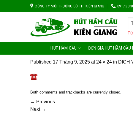
Skip
CÔNG TY MÔI TRƯỜNG ĐÔ THỊ KIÊN GIANG
0917.30.3
to
content
Từ
HÚT HẦM CẦU
ĐƠN GIÁ HÚT HẦM CẦU 
Published
17 Tháng 9, 2025
at
24 × 24
in
DỊCH 
Both comments and trackbacks are currently closed.
←
Previous
Next
→