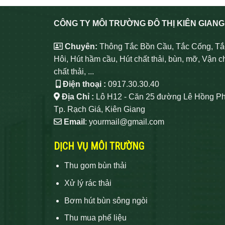
CÔNG TY MÔI TRƯỜNG ĐÔ THỊ KIÊN GIANG
Chuyên:
Thông Tắc Bồn Cầu, Tắc Cống, Tắ
Hôi, Hút hầm cầu, Hút chất thải, bùn, mỡ, Vận c
chất thải, ...
Điện thoại :
0917.30.30.40
Địa Chỉ :
Lô H12 - Căn 25 đường Lê Hồng Ph
Tp. Rạch Giá, Kiên Giang
Email
: yourmail@gmail.com
DỊCH VỤ MÔI TRƯỜNG
Thu gom bùn thải
Xử lý rác thải
Bơm hút bùn sông ngòi
Thu mua phế liệu