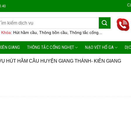
Công Ty 
0.40
 Khóa:
Hút hầm cầu, Thông bồn cầu, Thông tắc cống...
KIÊN GIANG
THÔNG TẮC CỐNG NGHẸT
NẠO VÉT HỐ GA
DỊ
VỤ HÚT HẦM CẦU HUYỆN GIANG THÀNH- KIÊN GIANG