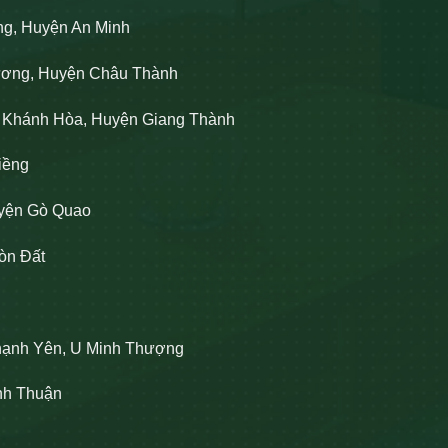
ng, Huyện An Minh
Lương, Huyện Châu Thành
n Khánh Hòa, Huyện Giang Thành
iềng
uyện Gò Quao
òn Đất
hạnh Yên, U Minh Thượng
ĩnh Thuận