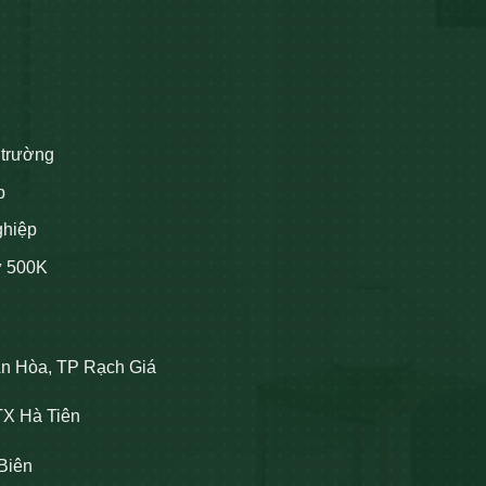
 trường
p
ghiệp
ừ 500K
An Hòa, TP Rạch Giá
TX Hà Tiên
Biên