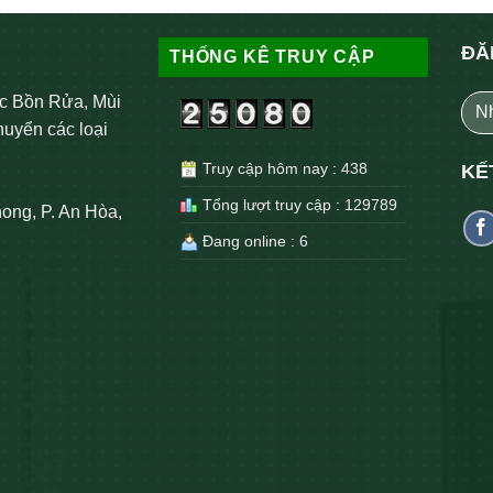
ĐĂ
THỐNG KÊ TRUY CẬP
c Bồn Rửa, Mùi
huyển các loại
Truy cập hôm nay : 438
KẾ
Tổng lượt truy cập : 129789
ong, P. An Hòa,
Đang online : 6