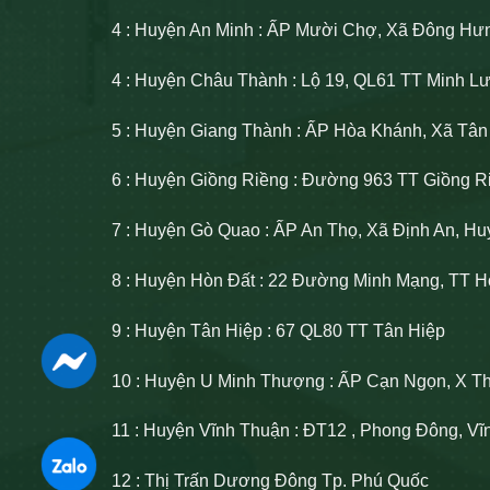
4 : Huyện An Minh : ẤP Mười Chợ, Xã Đông Hư
4 : Huyện Châu Thành : Lộ 19, QL61 TT Minh 
5 : Huyện Giang Thành : ẤP Hòa Khánh, Xã Tâ
6 : Huyện Giồng Riềng : Đường 963 TT Giồng R
7 : Huyện Gò Quao : ẤP An Thọ, Xã Định An, H
8 : Huyện Hòn Đất : 22 Đường Minh Mạng, TT H
9 : Huyện Tân Hiệp : 67 QL80 TT Tân Hiệp
10 : Huyện U Minh Thượng : ẤP Cạn Ngọn, X T
11 : Huyện Vĩnh Thuận : ĐT12 , Phong Đông, V
12 : Thị Trấn Dương Đông Tp. Phú Quốc