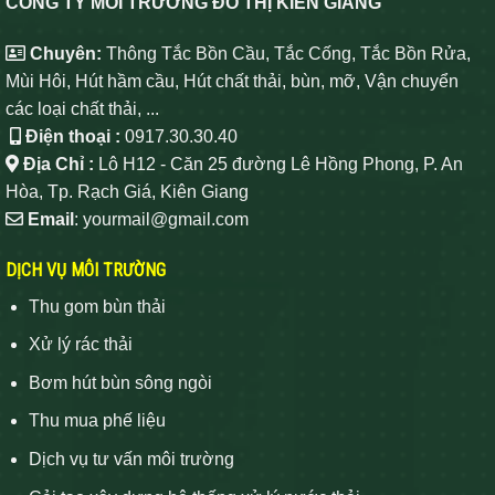
CÔNG TY MÔI TRƯỜNG ĐÔ THỊ KIÊN GIANG
Chuyên:
Thông Tắc Bồn Cầu, Tắc Cống, Tắc Bồn Rửa,
Mùi Hôi, Hút hầm cầu, Hút chất thải, bùn, mỡ, Vận chuyển
các loại chất thải, ...
Điện thoại :
0917.30.30.40
Địa Chỉ :
Lô H12 - Căn 25 đường Lê Hồng Phong, P. An
Hòa, Tp. Rạch Giá, Kiên Giang
Email
: yourmail@gmail.com
DỊCH VỤ MÔI TRƯỜNG
Thu gom bùn thải
Xử lý rác thải
Bơm hút bùn sông ngòi
Thu mua phế liệu
Dịch vụ tư vấn môi trường