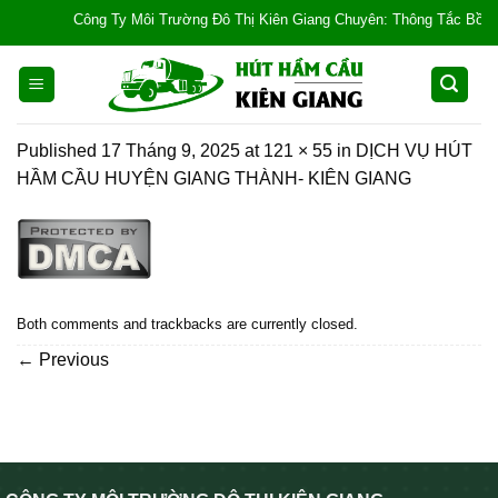
Skip
Công Ty Môi Trường Đô Thị Kiên Giang Chuyên: Thông Tắc Bồn Cầu, 
to
content
Published
17 Tháng 9, 2025
at
121 × 55
in
DỊCH VỤ HÚT
HẦM CẦU HUYỆN GIANG THÀNH- KIÊN GIANG
Both comments and trackbacks are currently closed.
←
Previous