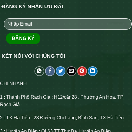
ĐĂNG KÝ NHẬN ƯU ĐÃI
KẾT NỐI VỚI CHÚNG TÔI
CHI NHÁNH
1 : Thành Phố Rạch Giá : H12/căn28 , Phường An Hòa, TP
Rạch Giá
2 : TX Hà Tiên : 28 Đường Chi Lăng, Bình San, TX Hà Tiên
3 : Huyện An Biên : QL63 TT Thứ Ba, Huyện An Biên