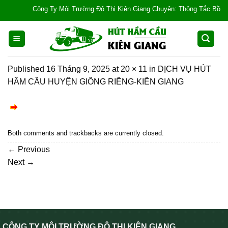
Skip
Công Ty Môi Trường Đô Thị Kiên Giang Chuyên: Thông Tắc Bồn Cầu, 
to
content
Published
16 Tháng 9, 2025
at
20 × 11
in
DỊCH VỤ HÚT
HẦM CẦU HUYỆN GIỒNG RIỀNG-KIÊN GIANG
Both comments and trackbacks are currently closed.
←
Previous
Next
→
CÔNG TY MÔI TRƯỜNG ĐÔ THỊ KIÊN GIANG