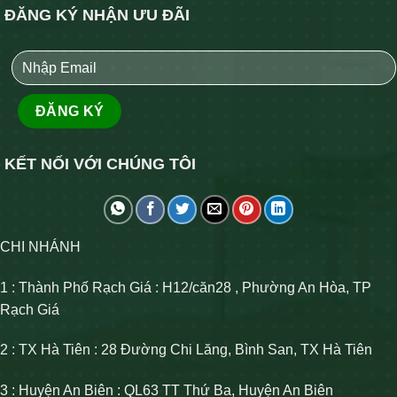
ĐĂNG KÝ NHẬN ƯU ĐÃI
KẾT NỐI VỚI CHÚNG TÔI
CHI NHÁNH
1 : Thành Phố Rạch Giá : H12/căn28 , Phường An Hòa, TP
Rạch Giá
2 : TX Hà Tiên : 28 Đường Chi Lăng, Bình San, TX Hà Tiên
3 : Huyện An Biên : QL63 TT Thứ Ba, Huyện An Biên