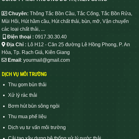
Chuyên:
Thông Tắc Bồn Cầu, Tắc Cống, Tắc Bồn Rửa,
Mùi Hôi, Hút hầm cầu, Hút chất thải, bùn, mỡ, Vận chuyển
các loại chất thải, ...
Điện thoại :
0917.30.30.40
Địa Chỉ :
Lô H12 - Căn 25 đường Lê Hồng Phong, P. An
Hòa, Tp. Rạch Giá, Kiên Giang
Email
: yourmail@gmail.com
DỊCH VỤ MÔI TRƯỜNG
Thu gom bùn thải
Xử lý rác thải
Bơm hút bùn sông ngòi
Thu mua phế liệu
Dịch vụ tư vấn môi trường
Cải tạo xây dựng hệ thống xử lý nước thải