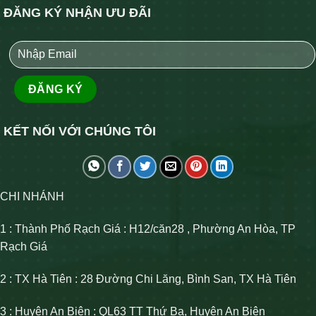
ĐĂNG KÝ NHẬN ƯU ĐÃI
KẾT NỐI VỚI CHÚNG TÔI
CHI NHÁNH
1 : Thành Phố Rạch Giá : H12/căn28 , Phường An Hòa, TP
Rạch Giá
2 : TX Hà Tiên : 28 Đường Chi Lăng, Bình San, TX Hà Tiên
3 : Huyện An Biên : QL63 TT Thứ Ba, Huyện An Biên