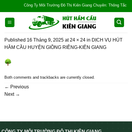
Skip
Công Ty Môi Trường Đô Thị Kiên Giang Chuyên: Thông Tắc Bồn Cầu
to
content
Published
16 Tháng 9, 2025
at
24 × 24
in
DỊCH VỤ HÚT
HẦM CẦU HUYỆN GIỒNG RIỀNG-KIÊN GIANG
Both comments and trackbacks are currently closed.
←
Previous
Next
→
CÔNG TY MÔI TRƯỜNG ĐÔ THỊ KIÊN GIANG