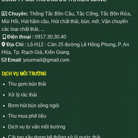
Chuyên:
Thông Tắc Bồn Cầu, Tắc Cống, Tắc Bồn Rửa,
Mùi Hôi, Hút hầm cầu, Hút chất thải, bùn, mỡ, Vận chuyển
các loại chất thải, ...
Điện thoại :
0917.30.30.40
Địa Chỉ :
Lô H12 - Căn 25 đường Lê Hồng Phong, P. An
Hòa, Tp. Rạch Giá, Kiên Giang
Email
: yourmail@gmail.com
DỊCH VỤ MÔI TRƯỜNG
Thu gom bùn thải
Xử lý rác thải
Bơm hút bùn sông ngòi
Thu mua phế liệu
Dịch vụ tư vấn môi trường
Cải tạo xây dựng hệ thống xử lý nước thải