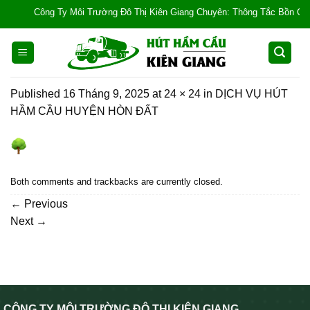
Skip
Công Ty Môi Trường Đô Thị Kiên Giang Chuyên: Thông Tắc Bồn Cầu, Tắc
to
content
Published
16 Tháng 9, 2025
at
24 × 24
in
DỊCH VỤ HÚT
HẦM CẦU HUYỆN HÒN ĐẤT
Both comments and trackbacks are currently closed.
←
Previous
Next
→
CÔNG TY MÔI TRƯỜNG ĐÔ THỊ KIÊN GIANG