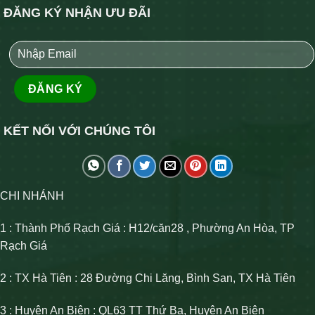
ĐĂNG KÝ NHẬN ƯU ĐÃI
KẾT NỐI VỚI CHÚNG TÔI
CHI NHÁNH
1 : Thành Phố Rạch Giá : H12/căn28 , Phường An Hòa, TP
Rạch Giá
2 : TX Hà Tiên : 28 Đường Chi Lăng, Bình San, TX Hà Tiên
3 : Huyện An Biên : QL63 TT Thứ Ba, Huyện An Biên