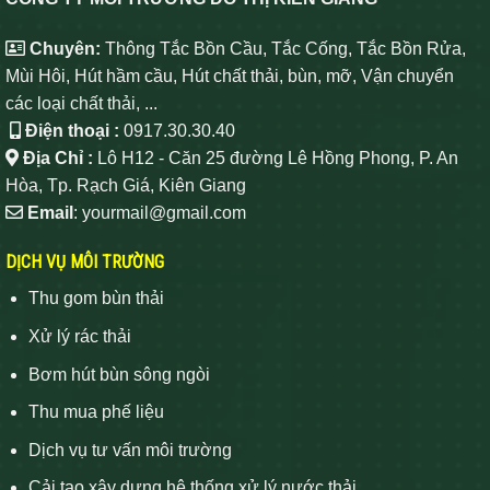
Chuyên:
Thông Tắc Bồn Cầu, Tắc Cống, Tắc Bồn Rửa,
Mùi Hôi, Hút hầm cầu, Hút chất thải, bùn, mỡ, Vận chuyển
các loại chất thải, ...
Điện thoại :
0917.30.30.40
Địa Chỉ :
Lô H12 - Căn 25 đường Lê Hồng Phong, P. An
Hòa, Tp. Rạch Giá, Kiên Giang
Email
: yourmail@gmail.com
DỊCH VỤ MÔI TRƯỜNG
Thu gom bùn thải
Xử lý rác thải
Bơm hút bùn sông ngòi
Thu mua phế liệu
Dịch vụ tư vấn môi trường
Cải tạo xây dựng hệ thống xử lý nước thải