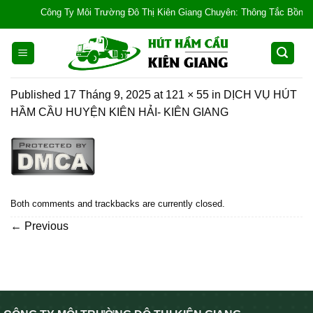
Skip
Công Ty Môi Trường Đô Thị Kiên Giang Chuyên: Thông Tắc Bồn Cầu, Tắ
to
content
Published
17 Tháng 9, 2025
at
121 × 55
in
DỊCH VỤ HÚT
HẦM CẦU HUYỆN KIÊN HẢI- KIÊN GIANG
Both comments and trackbacks are currently closed.
←
Previous