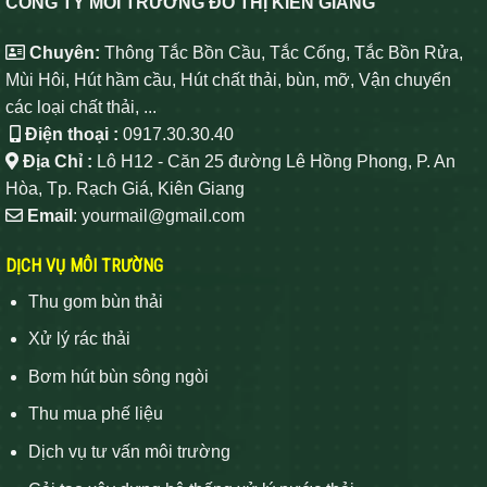
CÔNG TY MÔI TRƯỜNG ĐÔ THỊ KIÊN GIANG
Chuyên:
Thông Tắc Bồn Cầu, Tắc Cống, Tắc Bồn Rửa,
Mùi Hôi, Hút hầm cầu, Hút chất thải, bùn, mỡ, Vận chuyển
các loại chất thải, ...
Điện thoại :
0917.30.30.40
Địa Chỉ :
Lô H12 - Căn 25 đường Lê Hồng Phong, P. An
Hòa, Tp. Rạch Giá, Kiên Giang
Email
: yourmail@gmail.com
DỊCH VỤ MÔI TRƯỜNG
Thu gom bùn thải
Xử lý rác thải
Bơm hút bùn sông ngòi
Thu mua phế liệu
Dịch vụ tư vấn môi trường