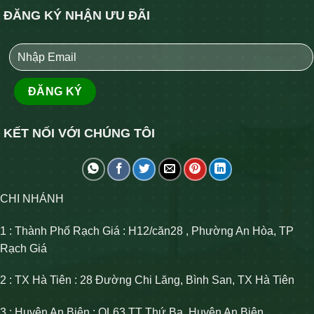
ĐĂNG KÝ NHẬN ƯU ĐÃI
KẾT NỐI VỚI CHÚNG TÔI
CHI NHÁNH
1 : Thành Phố Rạch Giá : H12/căn28 , Phường An Hòa, TP
Rạch Giá
2 : TX Hà Tiên : 28 Đường Chi Lăng, Bình San, TX Hà Tiên
3 : Huyện An Biên : QL63 TT Thứ Ba, Huyện An Biên