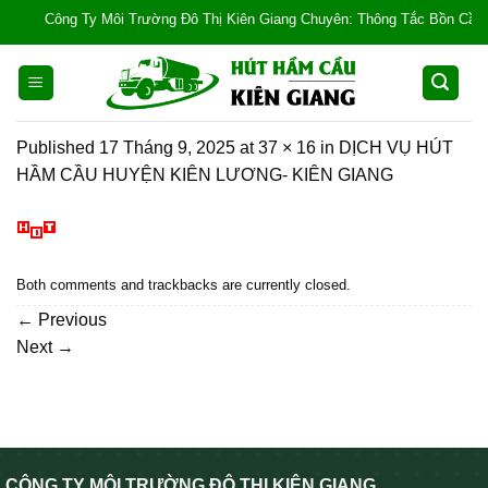
Skip
Công Ty Môi Trường Đô Thị Kiên Giang Chuyên: Thông Tắc Bồn Cầu, Tắc 
to
content
Published
17 Tháng 9, 2025
at
37 × 16
in
DỊCH VỤ HÚT
HẦM CẦU HUYỆN KIÊN LƯƠNG- KIÊN GIANG
Both comments and trackbacks are currently closed.
←
Previous
Next
→
CÔNG TY MÔI TRƯỜNG ĐÔ THỊ KIÊN GIANG