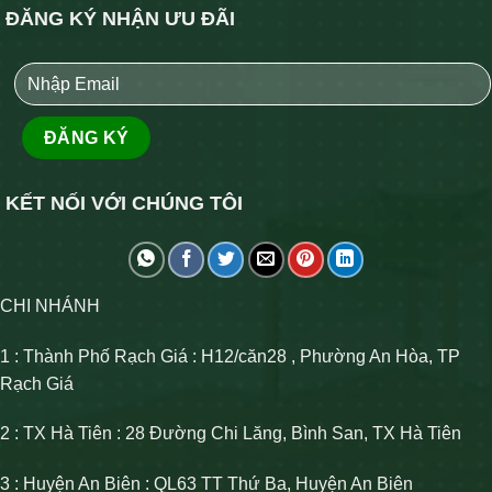
ĐĂNG KÝ NHẬN ƯU ĐÃI
KẾT NỐI VỚI CHÚNG TÔI
CHI NHÁNH
1 : Thành Phố Rạch Giá : H12/căn28 , Phường An Hòa, TP
Rạch Giá
2 : TX Hà Tiên : 28 Đường Chi Lăng, Bình San, TX Hà Tiên
3 : Huyện An Biên : QL63 TT Thứ Ba, Huyện An Biên