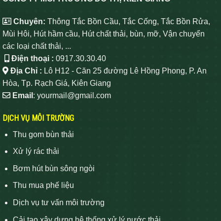
Chuyên:
Thông Tắc Bồn Cầu, Tắc Cống, Tắc Bồn Rửa,
Mùi Hôi, Hút hầm cầu, Hút chất thải, bùn, mỡ, Vận chuyển
các loại chất thải, ...
Điện thoại :
0917.30.30.40
Địa Chỉ :
Lô H12 - Căn 25 đường Lê Hồng Phong, P. An
Hòa, Tp. Rạch Giá, Kiên Giang
Email
: yourmail@gmail.com
DỊCH VỤ MÔI TRƯỜNG
Thu gom bùn thải
Xử lý rác thải
Bơm hút bùn sông ngòi
Thu mua phế liệu
Dịch vụ tư vấn môi trường
Cải tạo xây dựng hệ thống xử lý nước thải