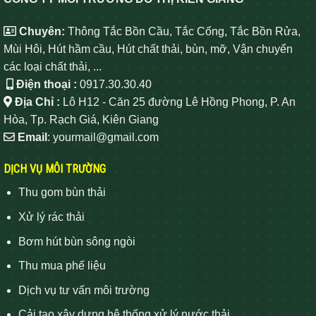
Chuyên:
Thông Tắc Bồn Cầu, Tắc Cống, Tắc Bồn Rửa,
Mùi Hôi, Hút hầm cầu, Hút chất thải, bùn, mỡ, Vận chuyển
các loại chất thải, ...
Điện thoại :
0917.30.30.40
Địa Chỉ :
Lô H12 - Căn 25 đường Lê Hồng Phong, P. An
Hòa, Tp. Rạch Giá, Kiên Giang
Email
: yourmail@gmail.com
DỊCH VỤ MÔI TRƯỜNG
Thu gom bùn thải
Xử lý rác thải
Bơm hút bùn sông ngòi
Thu mua phế liệu
Dịch vụ tư vấn môi trường
Cải tạo xây dựng hệ thống xử lý nước thải