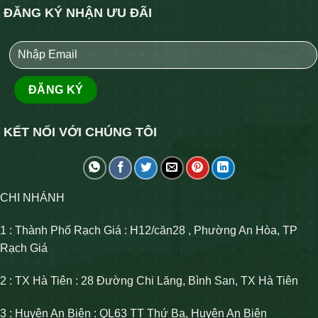
ĐĂNG KÝ NHẬN ƯU ĐÃI
KẾT NỐI VỚI CHÚNG TÔI
CHI NHÁNH
1 : Thành Phố Rạch Giá : H12/căn28 , Phường An Hòa, TP
Rạch Giá
2 : TX Hà Tiên : 28 Đường Chi Lăng, Bình San, TX Hà Tiên
3 : Huyện An Biên : QL63 TT Thứ Ba, Huyện An Biên