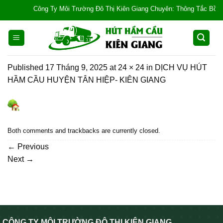
Skip
Công Ty Môi Trường Đô Thị Kiên Giang Chuyên: Thông Tắc Bồn Cầu, 
to
content
Published
17 Tháng 9, 2025
at
24 × 24
in
DỊCH VỤ HÚT
HẦM CẦU HUYỆN TÂN HIỆP- KIÊN GIANG
Both comments and trackbacks are currently closed.
←
Previous
Next
→
CÔNG TY MÔI TRƯỜNG ĐÔ THỊ KIÊN GIANG