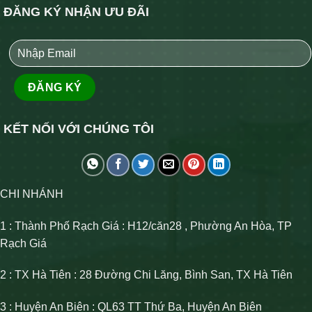
ĐĂNG KÝ NHẬN ƯU ĐÃI
KẾT NỐI VỚI CHÚNG TÔI
CHI NHÁNH
1 : Thành Phố Rạch Giá : H12/căn28 , Phường An Hòa, TP
Rạch Giá
2 : TX Hà Tiên : 28 Đường Chi Lăng, Bình San, TX Hà Tiên
3 : Huyện An Biên : QL63 TT Thứ Ba, Huyện An Biên