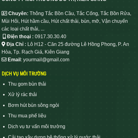
Chuyên:
Thông Tắc Bồn Cầu, Tắc Cống, Tắc Bồn Rửa,
Mùi Hôi, Hút hầm cầu, Hút chất thải, bùn, mỡ, Vận chuyển
các loại chất thải, ...
Điện thoại :
0917.30.30.40
Địa Chỉ :
Lô H12 - Căn 25 đường Lê Hồng Phong, P. An
Hòa, Tp. Rạch Giá, Kiên Giang
Email
: yourmail@gmail.com
DỊCH VỤ MÔI TRƯỜNG
Thu gom bùn thải
Xử lý rác thải
Bơm hút bùn sông ngòi
Thu mua phế liệu
Dịch vụ tư vấn môi trường
Cải tạo xây dựng hệ thống xử lý nước thải