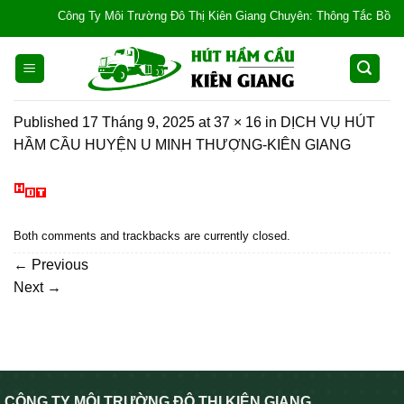
Skip
Công Ty Môi Trường Đô Thị Kiên Giang Chuyên: Thông Tắc Bồn Cầu, T
to
content
Published
17 Tháng 9, 2025
at
37 × 16
in
DỊCH VỤ HÚT
HẦM CẦU HUYỆN U MINH THƯỢNG-KIÊN GIANG
Both comments and trackbacks are currently closed.
←
Previous
Next
→
CÔNG TY MÔI TRƯỜNG ĐÔ THỊ KIÊN GIANG