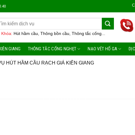
Công Ty 
0.40
 Khóa:
Hút hầm cầu, Thông bồn cầu, Thông tắc cống...
KIÊN GIANG
THÔNG TẮC CỐNG NGHẸT
NẠO VÉT HỐ GA
DỊ
VỤ HÚT HẦM CẦU RẠCH GIÁ KIÊN GIANG