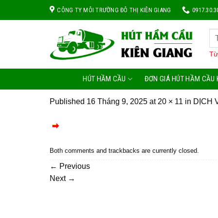
Skip
CÔNG TY MÔI TRƯỜNG ĐÔ THỊ KIÊN GIANG
0917.30.3
to
content
Từ
HÚT HẦM CẦU
ĐƠN GIÁ HÚT HẦM CẦU 
Published
16 Tháng 9, 2025
at
20 × 11
in
DỊCH 
Both comments and trackbacks are currently closed.
←
Previous
Next
→