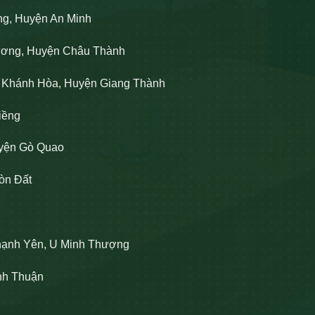
ng, Huyện An Minh
Lương, Huyện Châu Thành
n Khánh Hòa, Huyện Giang Thành
iềng
uyện Gò Quao
òn Đất
hạnh Yên, U Minh Thượng
ĩnh Thuận