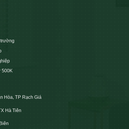
 trường
p
ghiệp
ừ 500K
An Hòa, TP Rạch Giá
TX Hà Tiên
Biên