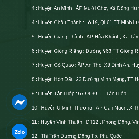
4 : Huyện An Minh : ẤP Mười Chợ, Xã Đông Hư
4 : Huyện Châu Thành : Lộ 19, QL61 TT Minh 
5 : Huyện Giang Thành : ẤP Hòa Khánh, Xã Tâ
6 : Huyện Giồng Riềng : Đường 963 TT Giồng R
7 : Huyện Gò Quao : ẤP An Thọ, Xã Định An, H
8 : Huyện Hòn Đất : 22 Đường Minh Mạng, TT H
9 : Huyện Tân Hiệp : 67 QL80 TT Tân Hiệp
10 : Huyện U Minh Thượng : ẤP Cạn Ngọn, X T
11 : Huyện Vĩnh Thuận : ĐT12 , Phong Đông, V
12 : Thị Trấn Dương Đông Tp. Phú Quốc