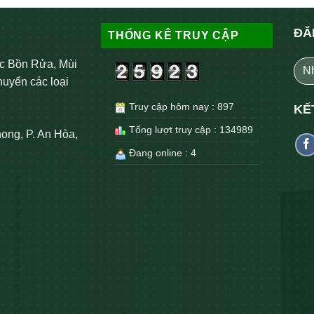
ĐĂ
THỐNG KÊ TRUY CẬP
c Bồn Rửa, Mùi
huyển các loại
Truy cập hôm nay : 897
KẾ
Tổng lượt truy cập : 134989
ong, P. An Hòa,
Đang online : 4