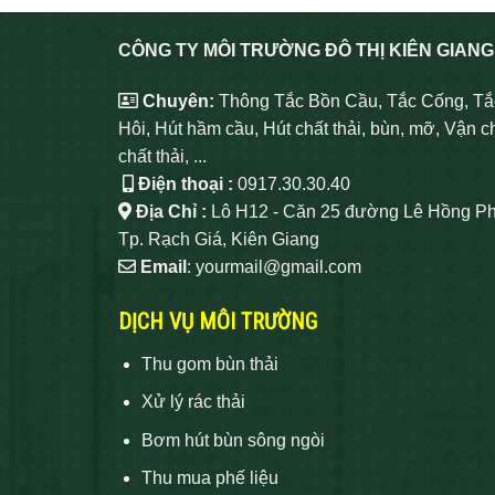
CÔNG TY MÔI TRƯỜNG ĐÔ THỊ KIÊN GIANG
Chuyên:
Thông Tắc Bồn Cầu, Tắc Cống, Tắ
Hôi, Hút hầm cầu, Hút chất thải, bùn, mỡ, Vận c
chất thải, ...
Điện thoại :
0917.30.30.40
Địa Chỉ :
Lô H12 - Căn 25 đường Lê Hồng Ph
Tp. Rạch Giá, Kiên Giang
Email
: yourmail@gmail.com
DỊCH VỤ MÔI TRƯỜNG
Thu gom bùn thải
Xử lý rác thải
Bơm hút bùn sông ngòi
Thu mua phế liệu