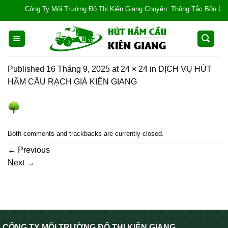
Skip
Công Ty Môi Trường Đô Thị Kiên Giang Chuyên: Thông Tắc Bồn Cầu, Tắc
to
content
Published
16 Tháng 9, 2025
at
24 × 24
in
DỊCH VỤ HÚT
HẦM CẦU RẠCH GIÁ KIÊN GIANG
Both comments and trackbacks are currently closed.
←
Previous
Next
→
CÔNG TY MÔI TRƯỜNG ĐÔ THỊ KIÊN GIANG