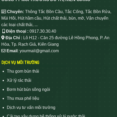
Chuyên:
Thông Tắc Bồn Cầu, Tắc Cống, Tắc Bồn Rửa,
Mùi Hôi, Hút hầm cầu, Hút chất thải, bùn, mỡ, Vận chuyển
các loại chất thải, ...
Điện thoại :
0917.30.30.40
Địa Chỉ :
Lô H12 - Căn 25 đường Lê Hồng Phong, P. An
Hòa, Tp. Rạch Giá, Kiên Giang
Email
: yourmail@gmail.com
DỊCH VỤ MÔI TRƯỜNG
Thu gom bùn thải
Xử lý rác thải
Bơm hút bùn sông ngòi
Thu mua phế liệu
Dịch vụ tư vấn môi trường
Cải tạo xây dựng hệ thống xử lý nước thải