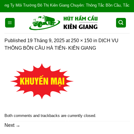
Skip
ông Ty Môi Trường Đô Thị Kiên Giang Chuyên: Thông Tắc Bồn Cầu, Tắc Cống, 
to
content
Published
19 Tháng 9, 2025
at
250 × 150
in
DỊCH VỤ
THÔNG BỒN CẦU HÀ TIÊN- KIÊN GIANG
Both comments and trackbacks are currently closed.
Next
→