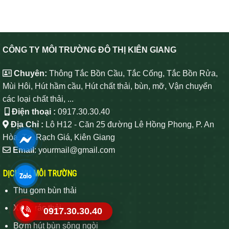
CÔNG TY MÔI TRƯỜNG ĐÔ THỊ KIÊN GIANG
Chuyên:
Thông Tắc Bồn Cầu, Tắc Cống, Tắc Bồn Rửa,
Mùi Hôi, Hút hầm cầu, Hút chất thải, bùn, mỡ, Vận chuyển
các loại chất thải, ...
Điện thoại :
0917.30.30.40
Địa Chỉ :
Lô H12 - Căn 25 đường Lê Hồng Phong, P. An
Hòa, Tp. Rạch Giá, Kiên Giang
Email
: yourmail@gmail.com
DỊCH VỤ MÔI TRƯỜNG
Thu gom bùn thải
Xử lý rác thải
0917.30.30.40
Bơm hút bùn sông ngòi