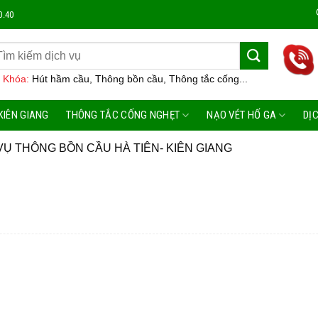
Công Ty
0.40
 Khóa:
Hút hầm cầu, Thông bồn cầu, Thông tắc cống...
KIÊN GIANG
THÔNG TẮC CỐNG NGHẸT
NẠO VÉT HỐ GA
DỊ
VỤ THÔNG BỒN CẦU HÀ TIÊN- KIÊN GIANG