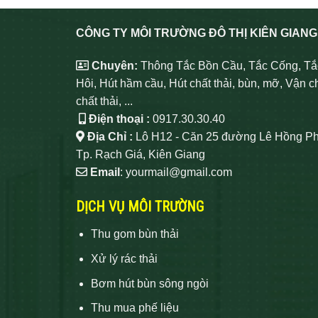
CÔNG TY MÔI TRƯỜNG ĐÔ THỊ KIÊN GIANG
Chuyên:
Thông Tắc Bồn Cầu, Tắc Cống, Tắ
Hôi, Hút hầm cầu, Hút chất thải, bùn, mỡ, Vận c
chất thải, ...
Điện thoại :
0917.30.30.40
Địa Chỉ :
Lô H12 - Căn 25 đường Lê Hồng Ph
Tp. Rạch Giá, Kiên Giang
Email
: yourmail@gmail.com
DỊCH VỤ MÔI TRƯỜNG
Thu gom bùn thải
Xử lý rác thải
Bơm hút bùn sông ngòi
Thu mua phế liệu