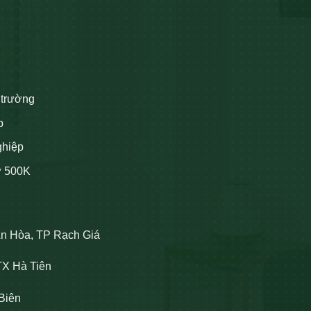
 trường
p
ghiệp
ừ 500K
An Hòa, TP Rạch Giá
TX Hà Tiên
Biên