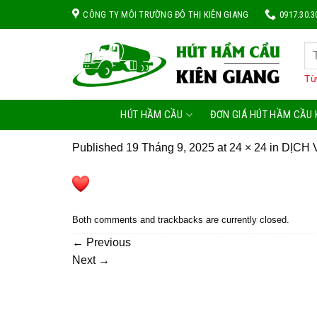
Skip
CÔNG TY MÔI TRƯỜNG ĐÔ THỊ KIÊN GIANG
0917.30.3
to
content
Từ
HÚT HẦM CẦU
ĐƠN GIÁ HÚT HẦM CẦU 
Published
19 Tháng 9, 2025
at
24 × 24
in
DỊCH 
Both comments and trackbacks are currently closed.
←
Previous
Next
→