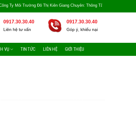
 Môi Trường Đô Thị Kiên Giang Chuyên: Thông Tắc Bồn Cầu, Tắc Cống, Tắc B
0917.30.30.40
0917.30.30.40
Liên hệ tư vấn
Góp ý, khiếu nại
CH VỤ
TIN TỨC
LIÊN HỆ
GIỚI THIỆU