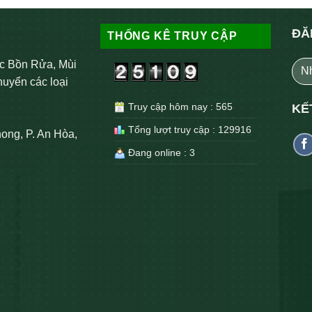
ĐĂ
THỐNG KÊ TRUY CẬP
c Bồn Rửa, Mùi
huyển các loại
Truy cập hôm nay : 565
KẾ
Tổng lượt truy cập : 129916
ong, P. An Hòa,
Đang online : 3