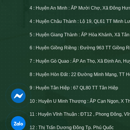
4 : Huyện An Minh : ẤP Mười Chợ, Xã Đông Hư
4 : Huyện Châu Thành : Lộ 19, QL61 TT Minh 
5 : Huyện Giang Thành : ẤP Hòa Khánh, Xã Tâ
6 : Huyện Giồng Riềng : Đường 963 TT Giồng R
7 : Huyện Gò Quao : ẤP An Thọ, Xã Định An, H
8 : Huyện Hòn Đất : 22 Đường Minh Mạng, TT H
9 : Huyện Tân Hiệp : 67 QL80 TT Tân Hiệp
10 : Huyện U Minh Thượng : ẤP Cạn Ngọn, X T
11 : Huyện Vĩnh Thuận : ĐT12 , Phong Đông, V
12 : Thị Trấn Dương Đông Tp. Phú Quốc