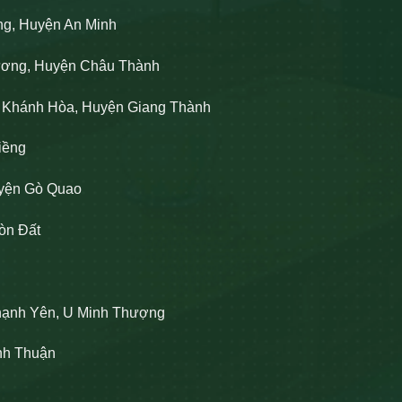
ng, Huyện An Minh
Lương, Huyện Châu Thành
n Khánh Hòa, Huyện Giang Thành
iềng
uyện Gò Quao
òn Đất
hạnh Yên, U Minh Thượng
ĩnh Thuận