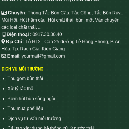
Chuyên:
Thông Tắc Bồn Cầu, Tắc Cống, Tắc Bồn Rửa,
Mùi Hôi, Hút hầm cầu, Hút chất thải, bùn, mỡ, Vận chuyển
các loại chất thải, ...
Điện thoại :
0917.30.30.40
Địa Chỉ :
Lô H12 - Căn 25 đường Lê Hồng Phong, P. An
Hòa, Tp. Rạch Giá, Kiên Giang
Email
: yourmail@gmail.com
DỊCH VỤ MÔI TRƯỜNG
Thu gom bùn thải
Xử lý rác thải
Bơm hút bùn sông ngòi
Thu mua phế liệu
Dịch vụ tư vấn môi trường
Cải tạo xây dựng hệ thống xử lý nước thải