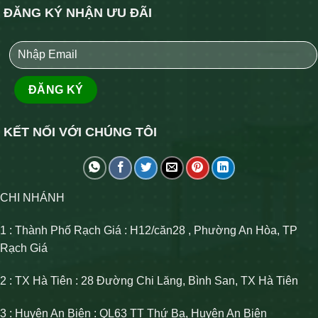
ĐĂNG KÝ NHẬN ƯU ĐÃI
KẾT NỐI VỚI CHÚNG TÔI
CHI NHÁNH
1 : Thành Phố Rạch Giá : H12/căn28 , Phường An Hòa, TP
Rạch Giá
2 : TX Hà Tiên : 28 Đường Chi Lăng, Bình San, TX Hà Tiên
3 : Huyện An Biên : QL63 TT Thứ Ba, Huyện An Biên