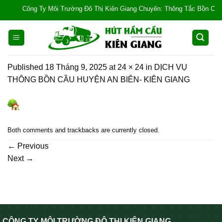
Skip
Công Ty Môi Trường Đô Thị Kiên Giang Chuyên: Thông Tắc Bồn Cầu, Tắc 
to
content
Published
18 Tháng 9, 2025
at
24 × 24
in
DỊCH VỤ
THÔNG BỒN CẦU HUYỆN AN BIÊN- KIÊN GIANG
Both comments and trackbacks are currently closed.
←
Previous
Next
→
CÔNG TY MÔI TRƯỜNG ĐÔ THỊ KIÊN GIANG