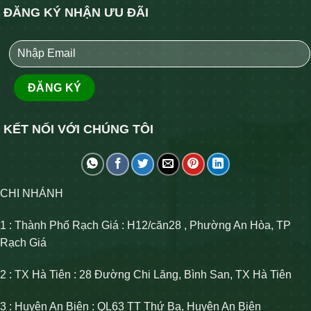
ĐĂNG KÝ NHẬN ƯU ĐÃI
KẾT NỐI VỚI CHÚNG TÔI
CHI NHÁNH
1 : Thành Phố Rạch Giá : H12/căn28 , Phường An Hòa, TP
Rạch Giá
2 : TX Hà Tiên : 28 Đường Chi Lăng, Bình San, TX Hà Tiên
3 : Huyện An Biên : QL63 TT Thứ Ba, Huyện An Biên