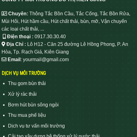
Chuyên:
Thông Tắc Bồn Cầu, Tắc Cống, Tắc Bồn Rửa,
Mùi Hôi, Hút hầm cầu, Hút chất thải, bùn, mỡ, Vận chuyển
các loại chất thải, ...
Điện thoại :
0917.30.30.40
Địa Chỉ :
Lô H12 - Căn 25 đường Lê Hồng Phong, P. An
Hòa, Tp. Rạch Giá, Kiên Giang
Email
: yourmail@gmail.com
DỊCH VỤ MÔI TRƯỜNG
Thu gom bùn thải
Xử lý rác thải
Bơm hút bùn sông ngòi
Thu mua phế liệu
Dịch vụ tư vấn môi trường
Cải tạo xây dựng hệ thống xử lý nước thải