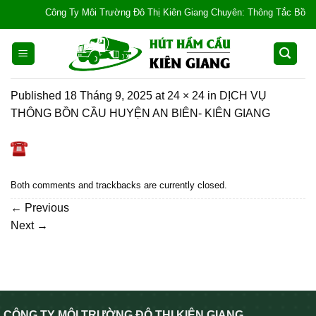
Skip
Công Ty Môi Trường Đô Thị Kiên Giang Chuyên: Thông Tắc Bồn Cầu, 
to
content
Published
18 Tháng 9, 2025
at
24 × 24
in
DỊCH VỤ
THÔNG BỒN CẦU HUYỆN AN BIÊN- KIÊN GIANG
Both comments and trackbacks are currently closed.
←
Previous
Next
→
CÔNG TY MÔI TRƯỜNG ĐÔ THỊ KIÊN GIANG