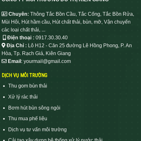
Chuyên:
Thông Tắc Bồn Cầu, Tắc Cống, Tắc Bồn Rửa,
Mùi Hôi, Hút hầm cầu, Hút chất thải, bùn, mỡ, Vận chuyển
các loại chất thải, ...
Điện thoại :
0917.30.30.40
Địa Chỉ :
Lô H12 - Căn 25 đường Lê Hồng Phong, P. An
Hòa, Tp. Rạch Giá, Kiên Giang
Email
: yourmail@gmail.com
DỊCH VỤ MÔI TRƯỜNG
Thu gom bùn thải
Xử lý rác thải
Bơm hút bùn sông ngòi
Thu mua phế liệu
Dịch vụ tư vấn môi trường
Cải tạo xây dựng hệ thống xử lý nước thải