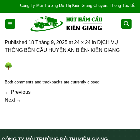
Skip
Công Ty Môi Trường Đô Thị Kiên Giang Chuyên: Thông Tắc Bồn Cầu, T
to
content
Published
18 Tháng 9, 2025
at
24 × 24
in
DỊCH VỤ
THÔNG BỒN CẦU HUYỆN AN BIÊN- KIÊN GIANG
Both comments and trackbacks are currently closed.
←
Previous
Next
→
CÔNG TY MÔI TRƯỜNG ĐÔ THỊ KIÊN GIANG