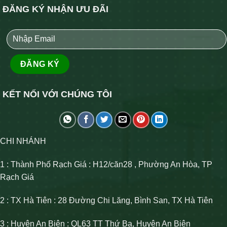
ĐĂNG KÝ NHẬN ƯU ĐÃI
KẾT NỐI VỚI CHÚNG TÔI
CHI NHÁNH
1 : Thành Phố Rạch Giá : H12/căn28 , Phường An Hòa, TP
Rạch Giá
2 : TX Hà Tiên : 28 Đường Chi Lăng, Bình San, TX Hà Tiên
3 : Huyện An Biên : QL63 TT Thứ Ba, Huyện An Biên