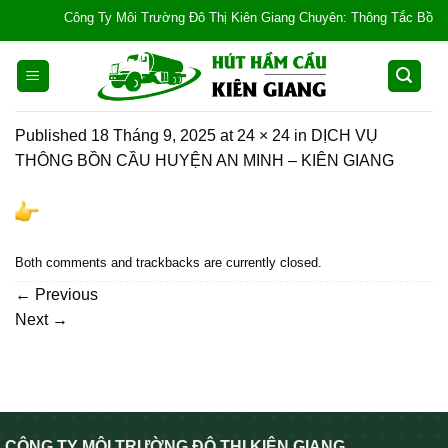
Skip
Công Ty Môi Trường Đô Thị Kiên Giang Chuyên: Thông Tắc Bồn Cầu, T
to
content
Published
18 Tháng 9, 2025
at
24 × 24
in
DỊCH VỤ
THÔNG BỒN CẦU HUYỆN AN MINH – KIÊN GIANG
Both comments and trackbacks are currently closed.
←
Previous
Next
→
CÔNG TY MÔI TRƯỜNG ĐÔ THỊ KIÊN GIANG