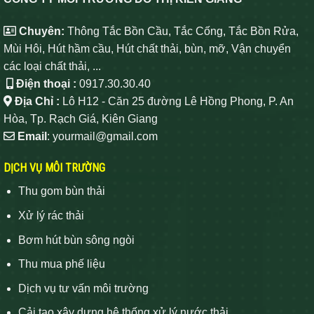
Chuyên:
Thông Tắc Bồn Cầu, Tắc Cống, Tắc Bồn Rửa,
Mùi Hôi, Hút hầm cầu, Hút chất thải, bùn, mỡ, Vận chuyển
các loại chất thải, ...
Điện thoại :
0917.30.30.40
Địa Chỉ :
Lô H12 - Căn 25 đường Lê Hồng Phong, P. An
Hòa, Tp. Rạch Giá, Kiên Giang
Email
: yourmail@gmail.com
DỊCH VỤ MÔI TRƯỜNG
Thu gom bùn thải
Xử lý rác thải
Bơm hút bùn sông ngòi
Thu mua phế liệu
Dịch vụ tư vấn môi trường
Cải tạo xây dựng hệ thống xử lý nước thải