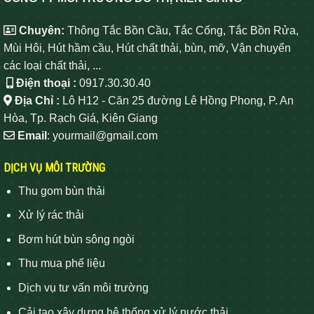
Chuyên:
Thông Tắc Bồn Cầu, Tắc Cống, Tắc Bồn Rửa,
Mùi Hôi, Hút hầm cầu, Hút chất thải, bùn, mỡ, Vận chuyển
các loại chất thải, ...
Điện thoại :
0917.30.30.40
Địa Chỉ :
Lô H12 - Căn 25 đường Lê Hồng Phong, P. An
Hòa, Tp. Rạch Giá, Kiên Giang
Email
: yourmail@gmail.com
DỊCH VỤ MÔI TRƯỜNG
Thu gom bùn thải
Xử lý rác thải
Bơm hút bùn sông ngòi
Thu mua phế liệu
Dịch vụ tư vấn môi trường
Cải tạo xây dựng hệ thống xử lý nước thải