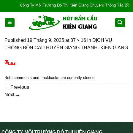
Skip
Công Ty Môi Trường Đô Thị Kiên Giang Chuyên: Thông Tắc Bồn Cầu, 
to
content
Published
19 Tháng 9, 2025
at
37 × 16
in
DỊCH VỤ
THÔNG BỒN CẦU HUYỆN GIANG THÀNH- KIÊN GIANG
Both comments and trackbacks are currently closed.
←
Previous
Next
→
CÔNG TY MÔI TRƯỜNG ĐÔ THỊ KIÊN GIANG