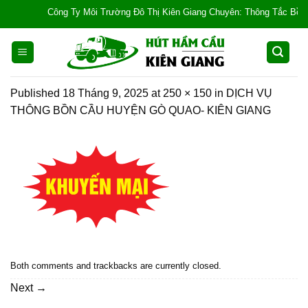
Skip
Công Ty Môi Trường Đô Thị Kiên Giang Chuyên: Thông Tắc Bồn Cầu, 
to
content
Published
18 Tháng 9, 2025
at
250 × 150
in
DỊCH VỤ
THÔNG BỒN CẦU HUYỆN GÒ QUAO- KIÊN GIANG
Both comments and trackbacks are currently closed.
Next
→