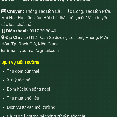
Chuyên:
Thông Tắc Bồn Cầu, Tắc Cống, Tắc Bồn Rửa,
Mùi Hôi, Hút hầm cầu, Hút chất thải, bùn, mỡ, Vận chuyển
các loại chất thải, ...
Điện thoại :
0917.30.30.40
Địa Chỉ :
Lô H12 - Căn 25 đường Lê Hồng Phong, P. An
Hòa, Tp. Rạch Giá, Kiên Giang
Email
: yourmail@gmail.com
DỊCH VỤ MÔI TRƯỜNG
Thu gom bùn thải
Xử lý rác thải
Bơm hút bùn sông ngòi
Thu mua phế liệu
Dịch vụ tư vấn môi trường
Cải tạo xây dựng hệ thống xử lý nước thải