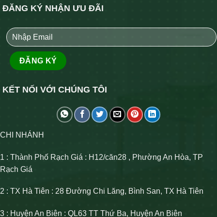
ĐĂNG KÝ NHẬN ƯU ĐÃI
KẾT NỐI VỚI CHÚNG TÔI
CHI NHÁNH
1 : Thành Phố Rạch Giá : H12/căn28 , Phường An Hòa, TP
Rạch Giá
2 : TX Hà Tiên : 28 Đường Chi Lăng, Bình San, TX Hà Tiên
3 : Huyện An Biên : QL63 TT Thứ Ba, Huyện An Biên