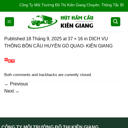
Skip
Công Ty Môi Trường Đô Thị Kiên Giang Chuyên: Thông Tắc Bồn Cầu, 
to
content
Published
18 Tháng 9, 2025
at
37 × 16
in
DỊCH VỤ
THÔNG BỒN CẦU HUYỆN GÒ QUAO- KIÊN GIANG
Both comments and trackbacks are currently closed.
←
Previous
Next
→
CÔNG TY MÔI TRƯỜNG ĐÔ THỊ KIÊN GIANG