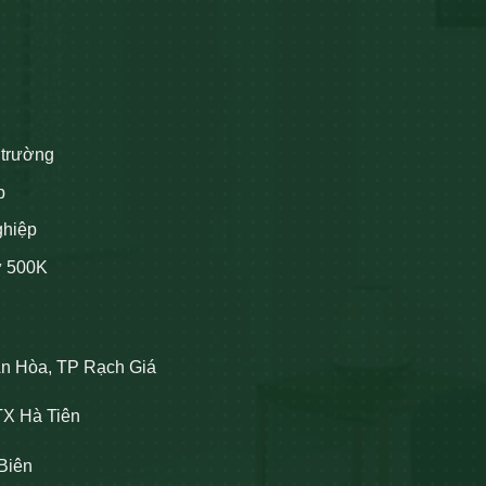
 trường
p
ghiệp
ừ 500K
An Hòa, TP Rạch Giá
TX Hà Tiên
Biên