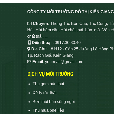
CÔNG TY MÔI TRƯỜNG ĐÔ THỊ KIÊN GIANG
Chuyên:
Thông Tắc Bồn Cầu, Tắc Cống, Tắ
Hôi, Hút hầm cầu, Hút chất thải, bùn, mỡ, Vận c
chất thải, ...
Điện thoại :
0917.30.30.40
Địa Chỉ :
Lô H12 - Căn 25 đường Lê Hồng Ph
Tp. Rạch Giá, Kiên Giang
Email
: yourmail@gmail.com
DỊCH VỤ MÔI TRƯỜNG
Thu gom bùn thải
Xử lý rác thải
Bơm hút bùn sông ngòi
Thu mua phế liệu