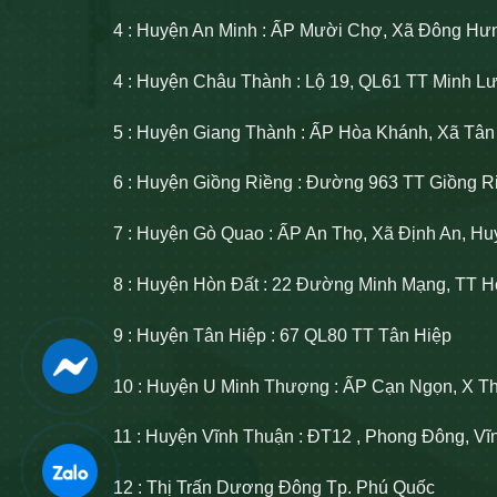
4 : Huyện An Minh : ẤP Mười Chợ, Xã Đông Hư
4 : Huyện Châu Thành : Lộ 19, QL61 TT Minh 
5 : Huyện Giang Thành : ẤP Hòa Khánh, Xã Tâ
6 : Huyện Giồng Riềng : Đường 963 TT Giồng R
7 : Huyện Gò Quao : ẤP An Thọ, Xã Định An, H
8 : Huyện Hòn Đất : 22 Đường Minh Mạng, TT H
9 : Huyện Tân Hiệp : 67 QL80 TT Tân Hiệp
10 : Huyện U Minh Thượng : ẤP Cạn Ngọn, X T
11 : Huyện Vĩnh Thuận : ĐT12 , Phong Đông, V
12 : Thị Trấn Dương Đông Tp. Phú Quốc