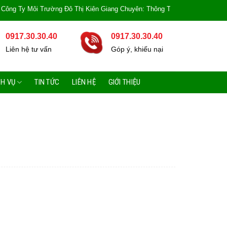
y Môi Trường Đô Thị Kiên Giang Chuyên: Thông Tắc Bồn Cầu, Tắc Cống, Tắc B
0917.30.30.40
0917.30.30.40
Liên hệ tư vấn
Góp ý, khiếu nại
CH VỤ
TIN TỨC
LIÊN HỆ
GIỚI THIỆU