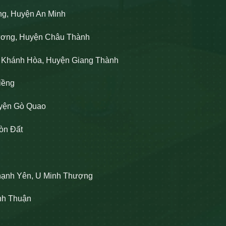
ng, Huyện An Minh
Lương, Huyện Châu Thành
n Khánh Hòa, Huyện Giang Thành
iềng
uyện Gò Quao
òn Đất
hạnh Yên, U Minh Thượng
ĩnh Thuận