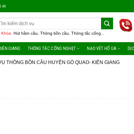
Công T
0.40
 Khóa:
Hút hầm cầu, Thông bồn cầu, Thông tắc cống...
KIÊN GIANG
THÔNG TẮC CỐNG NGHẸT
NẠO VÉT HỐ GA
DỊ
VỤ THÔNG BỒN CẦU HUYỆN GÒ QUAO- KIÊN GIANG