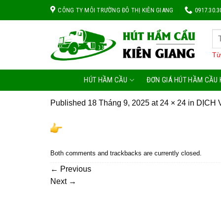
Skip
CÔNG TY MÔI TRƯỜNG ĐÔ THỊ KIÊN GIANG
0917.30.3
to
content
Từ
HÚT HẦM CẦU
ĐƠN GIÁ HÚT HẦM CẦU 
Published
18 Tháng 9, 2025
at
24 × 24
in
DỊCH 
Both comments and trackbacks are currently closed.
←
Previous
Next
→