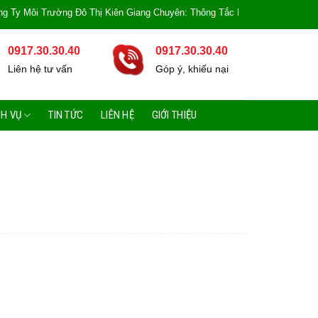
ôi Trường Đô Thị Kiên Giang Chuyên: Thông Tắc Bồn Cầu, Tắc Cống, Tắc Bồn 
0917.30.30.40
0917.30.30.40
Liên hệ tư vấn
Góp ý, khiếu nại
CH VỤ
TIN TỨC
LIÊN HỆ
GIỚI THIỆU