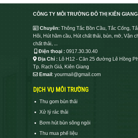
CÔNG TY MÔI TRƯỜNG ĐÔ THỊ KIÊN GIANG
Chuyên:
Thông Tắc Bồn Cầu, Tắc Cống, Tắ
Hôi, Hút hầm cầu, Hút chất thải, bùn, mỡ, Vận c
chất thải, ...
Điện thoại :
0917.30.30.40
Địa Chỉ :
Lô H12 - Căn 25 đường Lê Hồng Ph
Tp. Rạch Giá, Kiên Giang
Email
: yourmail@gmail.com
DỊCH VỤ MÔI TRƯỜNG
Thu gom bùn thải
Xử lý rác thải
Bơm hút bùn sông ngòi
Thu mua phế liệu