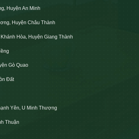
ng, Huyện An Minh
Lương, Huyện Châu Thành
n Khánh Hòa, Huyện Giang Thành
iềng
uyện Gò Quao
òn Đất
hạnh Yên, U Minh Thượng
ĩnh Thuận