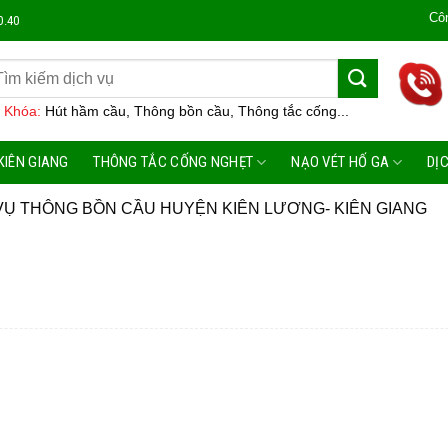
Công Ty M
0.40
 Khóa:
Hút hầm cầu, Thông bồn cầu, Thông tắc cống...
KIÊN GIANG
THÔNG TẮC CỐNG NGHẸT
NẠO VÉT HỐ GA
DỊ
VỤ THÔNG BỒN CẦU HUYỆN KIÊN LƯƠNG- KIÊN GIANG