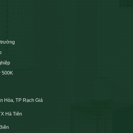
 trường
p
ghiệp
ừ 500K
An Hòa, TP Rạch Giá
TX Hà Tiên
Biên