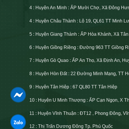
4 : Huyện An Minh : ẤP Mười Chợ, Xã Đông Hư
4 : Huyện Châu Thành : Lộ 19, QL61 TT Minh 
5 : Huyện Giang Thành : ẤP Hòa Khánh, Xã Tâ
6 : Huyện Giồng Riềng : Đường 963 TT Giồng R
7 : Huyện Gò Quao : ẤP An Thọ, Xã Định An, H
8 : Huyện Hòn Đất : 22 Đường Minh Mạng, TT H
9 : Huyện Tân Hiệp : 67 QL80 TT Tân Hiệp
10 : Huyện U Minh Thượng : ẤP Cạn Ngọn, X T
11 : Huyện Vĩnh Thuận : ĐT12 , Phong Đông, V
12 : Thị Trấn Dương Đông Tp. Phú Quốc