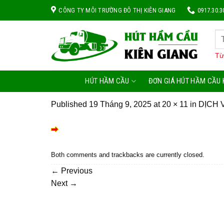
Skip
CÔNG TY MÔI TRƯỜNG ĐÔ THỊ KIÊN GIANG
0917.30.3
to
content
Từ
HÚT HẦM CẦU
ĐƠN GIÁ HÚT HẦM CẦU 
Published
19 Tháng 9, 2025
at
20 × 11
in
DỊCH 
Both comments and trackbacks are currently closed.
←
Previous
Next
→