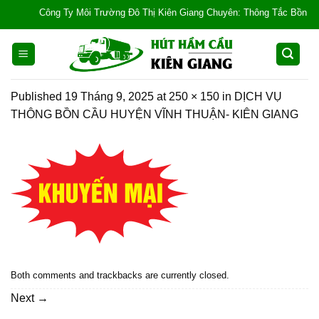
Skip
Công Ty Môi Trường Đô Thị Kiên Giang Chuyên: Thông Tắc Bồn Cầu, Tắ
to
content
Published
19 Tháng 9, 2025
at
250 × 150
in
DỊCH VỤ
THÔNG BỒN CẦU HUYỆN VĨNH THUẬN- KIÊN GIANG
Both comments and trackbacks are currently closed.
Next
→