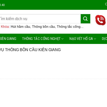
Công Ty
0.40
 Khóa:
Hút hầm cầu, Thông bồn cầu, Thông tắc cống...
KIÊN GIANG
THÔNG TẮC CỐNG NGHẸT
NẠO VÉT HỐ GA
DỊ
VỤ THÔNG BỒN CẦU KIÊN GIANG