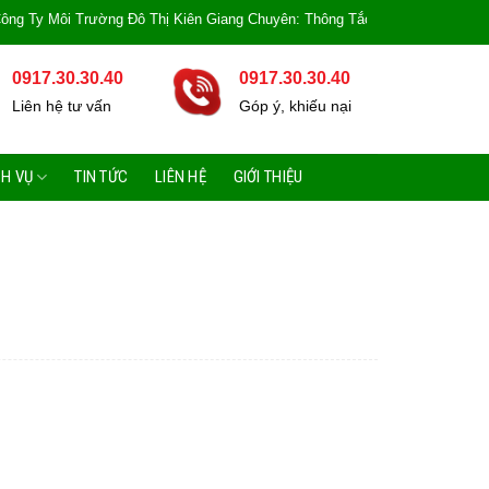
 Môi Trường Đô Thị Kiên Giang Chuyên: Thông Tắc Bồn Cầu, Tắc Cống, Tắc Bồ
0917.30.30.40
0917.30.30.40
Liên hệ tư vấn
Góp ý, khiếu nại
CH VỤ
TIN TỨC
LIÊN HỆ
GIỚI THIỆU