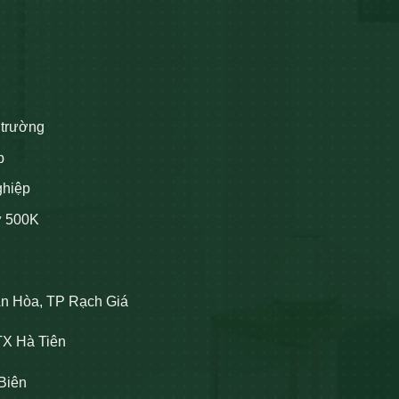
 trường
p
ghiệp
ừ 500K
An Hòa, TP Rạch Giá
TX Hà Tiên
Biên