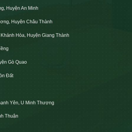
ng, Huyện An Minh
Lương, Huyện Châu Thành
n Khánh Hòa, Huyện Giang Thành
iềng
uyện Gò Quao
òn Đất
hạnh Yên, U Minh Thượng
ĩnh Thuận