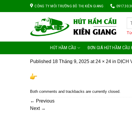
Skip
CÔNG TY MÔI TRƯỜNG ĐÔ THỊ KIÊN GIANG
0917.30.3
to
content
Từ
HÚT HẦM CẦU
ĐƠN GIÁ HÚT HẦM CẦU 
Published
18 Tháng 9, 2025
at
24 × 24
in
DỊCH 
Both comments and trackbacks are currently closed.
←
Previous
Next
→