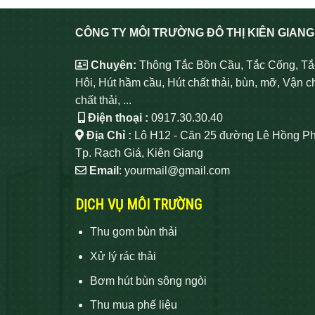
CÔNG TY MÔI TRƯỜNG ĐÔ THỊ KIÊN GIANG
Chuyên:
Thông Tắc Bồn Cầu, Tắc Cống, Tắ
Hôi, Hút hầm cầu, Hút chất thải, bùn, mỡ, Vận c
chất thải, ...
Điện thoại :
0917.30.30.40
Địa Chỉ :
Lô H12 - Căn 25 đường Lê Hồng Ph
Tp. Rạch Giá, Kiên Giang
Email
: yourmail@gmail.com
DỊCH VỤ MÔI TRƯỜNG
Thu gom bùn thải
Xử lý rác thải
Bơm hút bùn sông ngòi
Thu mua phế liệu