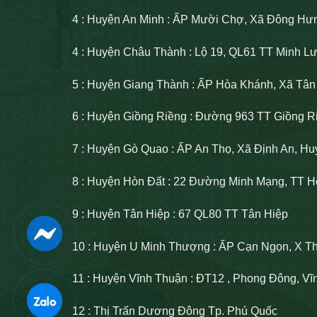
4 : Huyện An Minh : ẤP Mười Chợ, Xã Đông Hư
4 : Huyện Châu Thành : Lộ 19, QL61 TT Minh 
5 : Huyện Giang Thành : ẤP Hòa Khánh, Xã Tâ
6 : Huyện Giồng Riềng : Đường 963 TT Giồng R
7 : Huyện Gò Quao : ẤP An Thọ, Xã Định An, H
8 : Huyện Hòn Đất : 22 Đường Minh Mạng, TT H
9 : Huyện Tân Hiệp : 67 QL80 TT Tân Hiệp
10 : Huyện U Minh Thượng : ẤP Cạn Ngọn, X T
11 : Huyện Vĩnh Thuận : ĐT12 , Phong Đông, V
12 : Thị Trấn Dương Đông Tp. Phú Quốc