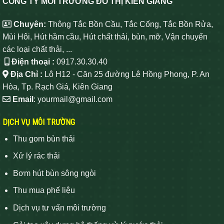
CÔNG TY MÔI TRƯỜNG ĐÔ THỊ KIÊN GIANG
Chuyên:
Thông Tắc Bồn Cầu, Tắc Cống, Tắc Bồn Rửa,
Mùi Hôi, Hút hầm cầu, Hút chất thải, bùn, mỡ, Vận chuyển
các loại chất thải, ...
Điện thoại :
0917.30.30.40
Địa Chỉ :
Lô H12 - Căn 25 đường Lê Hồng Phong, P. An
Hòa, Tp. Rạch Giá, Kiên Giang
Email
: yourmail@gmail.com
DỊCH VỤ MÔI TRƯỜNG
Thu gom bùn thải
Xử lý rác thải
Bơm hút bùn sông ngòi
Thu mua phế liệu
Dịch vụ tư vấn môi trường