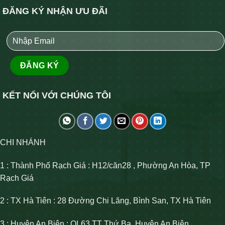
ĐĂNG KÝ NHẬN ƯU ĐÃI
KẾT NỐI VỚI CHÚNG TÔI
CHI NHÁNH
1 : Thành Phố Rạch Giá : H12/căn28 , Phường An Hòa, TP
Rạch Giá
2 : TX Hà Tiên : 28 Đường Chi Lăng, Bình San, TX Hà Tiên
3 : Huyện An Biên : QL63 TT Thứ Ba, Huyện An Biên