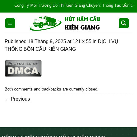
Skip
Công Ty Môi Trường Đô Thị Kiên Giang Chuyên: Thông Tắc Bồn Cầu, Tắc
to
content
Published
18 Tháng 9, 2025
at
121 × 55
in
DỊCH VỤ
THÔNG BỒN CẦU KIÊN GIANG
Both comments and trackbacks are currently closed.
←
Previous