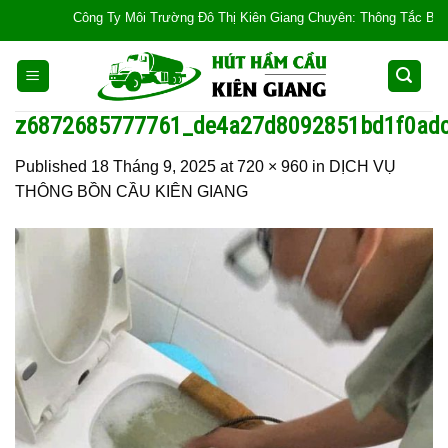
Skip
Công Ty Môi Trường Đô Thị Kiên Giang Chuyên: Thông Tắc Bồn Cầu, T
to
content
z6872685777761_de4a27d8092851bd1f0ad
Published
18 Tháng 9, 2025
at
720 × 960
in
DỊCH VỤ
THÔNG BỒN CẦU KIÊN GIANG