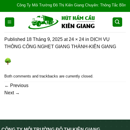
Skip
Công Ty Môi Trường Đô Thị Kiên Giang Chuyên: Thông Tắc Bồn Cầu, Tắ
to
content
Published
18 Tháng 9, 2025
at
24 × 24
in
DỊCH VỤ
THÔNG CỐNG NGHẸT GIANG THÀNH-KIÊN GIANG
Both comments and trackbacks are currently closed.
←
Previous
Next
→
CÔNG TY MÔI TRƯỜNG ĐÔ THỊ KIÊN GIANG