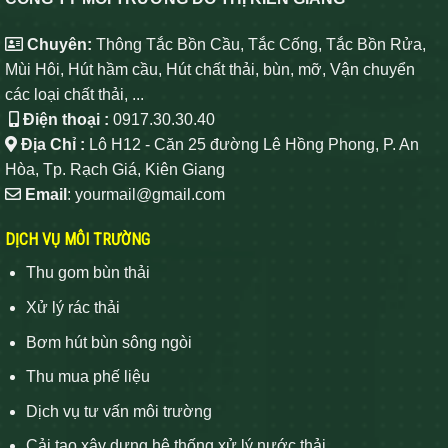
Chuyên:
Thông Tắc Bồn Cầu, Tắc Cống, Tắc Bồn Rửa,
Mùi Hôi, Hút hầm cầu, Hút chất thải, bùn, mỡ, Vận chuyển
các loại chất thải, ...
Điện thoại :
0917.30.30.40
Địa Chỉ :
Lô H12 - Căn 25 đường Lê Hồng Phong, P. An
Hòa, Tp. Rạch Giá, Kiên Giang
Email
: yourmail@gmail.com
DỊCH VỤ MÔI TRƯỜNG
Thu gom bùn thải
Xử lý rác thải
Bơm hút bùn sông ngòi
Thu mua phế liệu
Dịch vụ tư vấn môi trường
Cải tạo xây dựng hệ thống xử lý nước thải