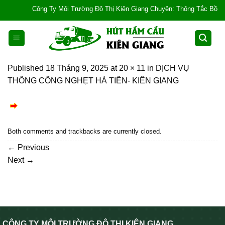
Skip
Công Ty Môi Trường Đô Thị Kiên Giang Chuyên: Thông Tắc Bồn Cầu, 
to
content
Published
18 Tháng 9, 2025
at
20 × 11
in
DỊCH VỤ
THÔNG CỐNG NGHẸT HÀ TIÊN- KIÊN GIANG
Both comments and trackbacks are currently closed.
←
Previous
Next
→
CÔNG TY MÔI TRƯỜNG ĐÔ THỊ KIÊN GIANG