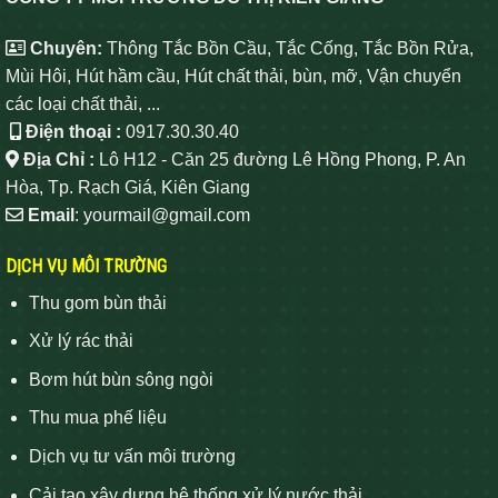
Chuyên:
Thông Tắc Bồn Cầu, Tắc Cống, Tắc Bồn Rửa,
Mùi Hôi, Hút hầm cầu, Hút chất thải, bùn, mỡ, Vận chuyển
các loại chất thải, ...
Điện thoại :
0917.30.30.40
Địa Chỉ :
Lô H12 - Căn 25 đường Lê Hồng Phong, P. An
Hòa, Tp. Rạch Giá, Kiên Giang
Email
: yourmail@gmail.com
DỊCH VỤ MÔI TRƯỜNG
Thu gom bùn thải
Xử lý rác thải
Bơm hút bùn sông ngòi
Thu mua phế liệu
Dịch vụ tư vấn môi trường
Cải tạo xây dựng hệ thống xử lý nước thải