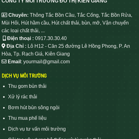
CÔNG TY MÔI TRƯỜNG ĐÔ THỊ KIÊN GIANG
Chuyên:
Thông Tắc Bồn Cầu, Tắc Cống, Tắc Bồn Rửa,
Mùi Hôi, Hút hầm cầu, Hút chất thải, bùn, mỡ, Vận chuyển
các loại chất thải, ...
Điện thoại :
0917.30.30.40
Địa Chỉ :
Lô H12 - Căn 25 đường Lê Hồng Phong, P. An
Hòa, Tp. Rạch Giá, Kiên Giang
Email
: yourmail@gmail.com
DỊCH VỤ MÔI TRƯỜNG
Thu gom bùn thải
Xử lý rác thải
Bơm hút bùn sông ngòi
Thu mua phế liệu
Dịch vụ tư vấn môi trường