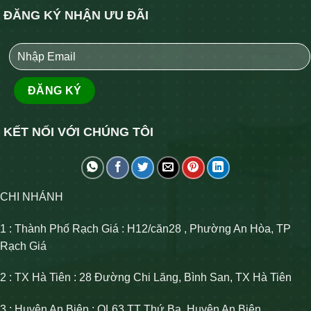
ĐĂNG KÝ NHẬN ƯU ĐÃI
KẾT NỐI VỚI CHÚNG TÔI
CHI NHÁNH
1 : Thành Phố Rạch Giá : H12/căn28 , Phường An Hòa, TP
Rạch Giá
2 : TX Hà Tiên : 28 Đường Chi Lăng, Bình San, TX Hà Tiên
3 : Huyện An Biên : QL63 TT Thứ Ba, Huyện An Biên