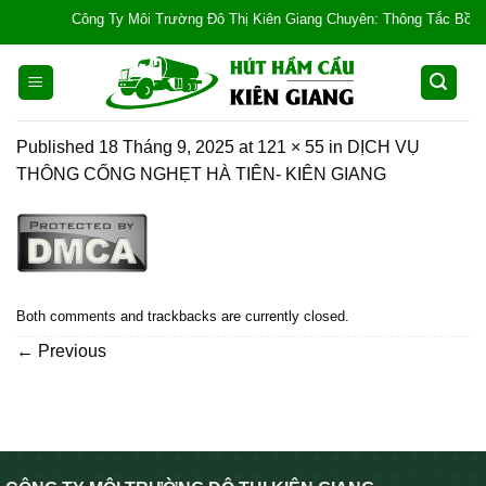
Skip
Công Ty Môi Trường Đô Thị Kiên Giang Chuyên: Thông Tắc Bồn Cầu, 
to
content
Published
18 Tháng 9, 2025
at
121 × 55
in
DỊCH VỤ
THÔNG CỐNG NGHẸT HÀ TIÊN- KIÊN GIANG
Both comments and trackbacks are currently closed.
←
Previous