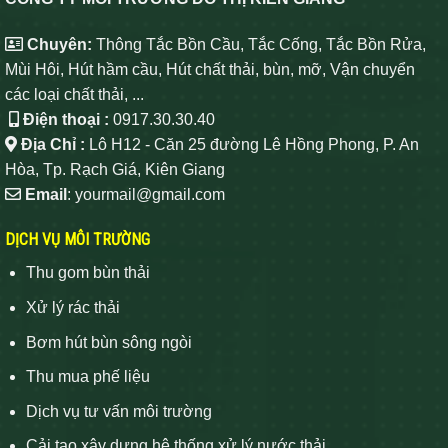
Chuyên:
Thông Tắc Bồn Cầu, Tắc Cống, Tắc Bồn Rửa,
Mùi Hôi, Hút hầm cầu, Hút chất thải, bùn, mỡ, Vận chuyển
các loại chất thải, ...
Điện thoại :
0917.30.30.40
Địa Chỉ :
Lô H12 - Căn 25 đường Lê Hồng Phong, P. An
Hòa, Tp. Rạch Giá, Kiên Giang
Email
: yourmail@gmail.com
DỊCH VỤ MÔI TRƯỜNG
Thu gom bùn thải
Xử lý rác thải
Bơm hút bùn sông ngòi
Thu mua phế liệu
Dịch vụ tư vấn môi trường
Cải tạo xây dựng hệ thống xử lý nước thải