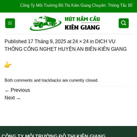
Skip
Công Ty Môi Trường Đô Thị Kiên Giang Chuyên: Thông Tắc Bồn Cầu, 
to
content
Published
17 Tháng 9, 2025
at
24 × 24
in
DỊCH VỤ
THÔNG CỐNG NGHẸT HUYỆN AN BIÊN-KIÊN GIANG
Both comments and trackbacks are currently closed.
←
Previous
Next
→
CÔNG TY MÔI TRƯỜNG ĐÔ THỊ KIÊN GIANG