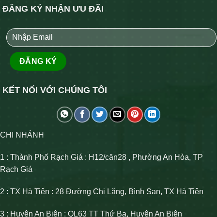
ĐĂNG KÝ NHẬN ƯU ĐÃI
KẾT NỐI VỚI CHÚNG TÔI
CHI NHÁNH
1 : Thành Phố Rạch Giá : H12/căn28 , Phường An Hòa, TP
Rạch Giá
2 : TX Hà Tiên : 28 Đường Chi Lăng, Bình San, TX Hà Tiên
3 : Huyện An Biên : QL63 TT Thứ Ba, Huyện An Biên