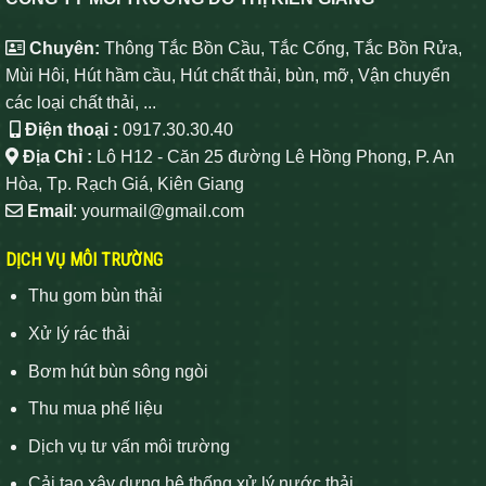
Chuyên:
Thông Tắc Bồn Cầu, Tắc Cống, Tắc Bồn Rửa,
Mùi Hôi, Hút hầm cầu, Hút chất thải, bùn, mỡ, Vận chuyển
các loại chất thải, ...
Điện thoại :
0917.30.30.40
Địa Chỉ :
Lô H12 - Căn 25 đường Lê Hồng Phong, P. An
Hòa, Tp. Rạch Giá, Kiên Giang
Email
: yourmail@gmail.com
DỊCH VỤ MÔI TRƯỜNG
Thu gom bùn thải
Xử lý rác thải
Bơm hút bùn sông ngòi
Thu mua phế liệu
Dịch vụ tư vấn môi trường
Cải tạo xây dựng hệ thống xử lý nước thải