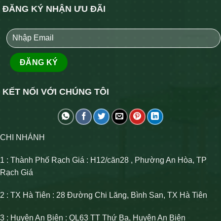
ĐĂNG KÝ NHẬN ƯU ĐÃI
KẾT NỐI VỚI CHÚNG TÔI
CHI NHÁNH
1 : Thành Phố Rạch Giá : H12/căn28 , Phường An Hòa, TP
Rạch Giá
2 : TX Hà Tiên : 28 Đường Chi Lăng, Bình San, TX Hà Tiên
3 : Huyện An Biên : QL63 TT Thứ Ba, Huyện An Biên