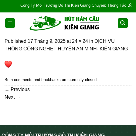
Skip
Công Ty Môi Trường Đô Thị Kiên Giang Chuyên: Thông Tắc Bồn Cầu, 
to
content
Published
17 Tháng 9, 2025
at
24 × 24
in
DỊCH VỤ
THÔNG CỐNG NGHẸT HUYỆN AN MINH- KIÊN GIANG
Both comments and trackbacks are currently closed.
←
Previous
Next
→
CÔNG TY MÔI TRƯỜNG ĐÔ THỊ KIÊN GIANG