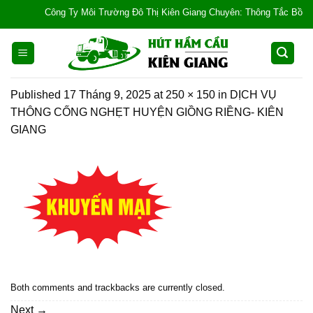
Skip
Công Ty Môi Trường Đô Thị Kiên Giang Chuyên: Thông Tắc Bồn Cầu, T
to
content
Published
17 Tháng 9, 2025
at
250 × 150
in
DỊCH VỤ
THÔNG CỐNG NGHẸT HUYỆN GIỒNG RIỀNG- KIÊN
GIANG
Both comments and trackbacks are currently closed.
Next
→