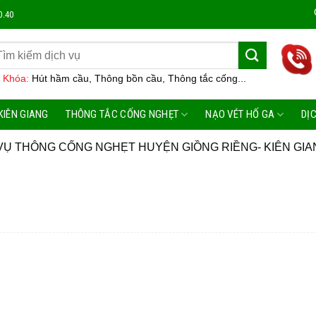
Công Ty
0.40
 Khóa:
Hút hầm cầu, Thông bồn cầu, Thông tắc cống...
KIÊN GIANG
THÔNG TẮC CỐNG NGHẸT
NẠO VÉT HỐ GA
DỊ
VỤ THÔNG CỐNG NGHẸT HUYỆN GIỒNG RIỀNG- KIÊN GIA