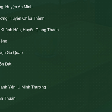
ng, Huyện An Minh
Lương, Huyện Châu Thành
n Khánh Hòa, Huyện Giang Thành
iềng
uyện Gò Quao
òn Đất
hạnh Yên, U Minh Thượng
ĩnh Thuận