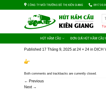
Skip
CÔNG TY MÔI TRƯỜNG ĐÔ THỊ KIÊN GIANG
0917.30.3
to
content
Từ
HÚT HẦM CẦU
ĐƠN GIÁ HÚT HẦM CẦU 
Published
17 Tháng 9, 2025
at
24 × 24
in
DỊCH 
Both comments and trackbacks are currently closed.
←
Previous
Next
→