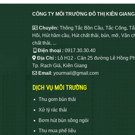
CÔNG TY MÔI TRƯỜNG ĐÔ THỊ KIÊN GIANG
Chuyên:
Thông Tắc Bồn Cầu, Tắc Cống, Tắ
Hôi, Hút hầm cầu, Hút chất thải, bùn, mỡ, Vận c
chất thải, ...
Điện thoại :
0917.30.30.40
Địa Chỉ :
Lô H12 - Căn 25 đường Lê Hồng Ph
Tp. Rạch Giá, Kiên Giang
Email
: yourmail@gmail.com
DỊCH VỤ MÔI TRƯỜNG
Thu gom bùn thải
Xử lý rác thải
Bơm hút bùn sông ngòi
Thu mua phế liệu