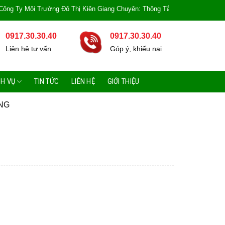
 Môi Trường Đô Thị Kiên Giang Chuyên: Thông Tắc Bồn Cầu, Tắc Cống, Tắc B
0917.30.30.40
0917.30.30.40
Liên hệ tư vấn
Góp ý, khiếu nại
CH VỤ
TIN TỨC
LIÊN HỆ
GIỚI THIỆU
NG