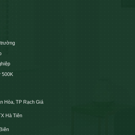
 trường
p
ghiệp
ừ 500K
An Hòa, TP Rạch Giá
TX Hà Tiên
Biên