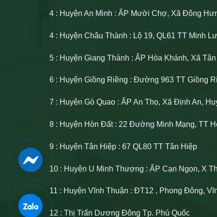
4 : Huyện An Minh : ẤP Mười Chợ, Xã Đông Hư
4 : Huyện Châu Thành : Lộ 19, QL61 TT Minh 
5 : Huyện Giang Thành : ẤP Hòa Khánh, Xã Tâ
6 : Huyện Giồng Riềng : Đường 963 TT Giồng R
7 : Huyện Gò Quao : ẤP An Thọ, Xã Định An, H
8 : Huyện Hòn Đất : 22 Đường Minh Mạng, TT H
9 : Huyện Tân Hiệp : 67 QL80 TT Tân Hiệp
10 : Huyện U Minh Thượng : ẤP Cạn Ngọn, X T
11 : Huyện Vĩnh Thuận : ĐT12 , Phong Đông, V
12 : Thị Trấn Dương Đông Tp. Phú Quốc