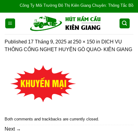
Skip
Công Ty Môi Trường Đô Thị Kiên Giang Chuyên: Thông Tắc Bồn Cầu, T
to
content
Published
17 Tháng 9, 2025
at
250 × 150
in
DỊCH VỤ
THÔNG CỐNG NGHẸT HUYỆN GÒ QUAO- KIÊN GIANG
Both comments and trackbacks are currently closed.
Next
→