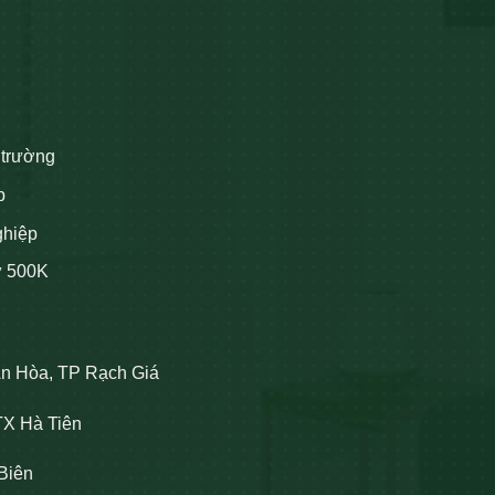
 trường
p
ghiệp
ừ 500K
An Hòa, TP Rạch Giá
TX Hà Tiên
Biên