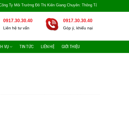
 Môi Trường Đô Thị Kiên Giang Chuyên: Thông Tắc Bồn Cầu, Tắc Cống, Tắc B
0917.30.30.40
0917.30.30.40
Liên hệ tư vấn
Góp ý, khiếu nại
CH VỤ
TIN TỨC
LIÊN HỆ
GIỚI THIỆU