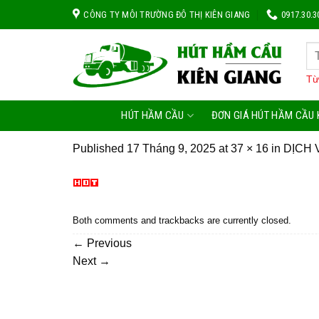
Skip
CÔNG TY MÔI TRƯỜNG ĐÔ THỊ KIÊN GIANG
0917.30.3
to
content
Từ
HÚT HẦM CẦU
ĐƠN GIÁ HÚT HẦM CẦU 
Published
17 Tháng 9, 2025
at
37 × 16
in
DỊCH 
Both comments and trackbacks are currently closed.
←
Previous
Next
→