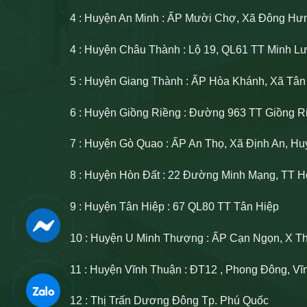
4 : Huyện An Minh : ẤP Mười Chợ, Xã Đông Hư
4 : Huyện Châu Thành : Lộ 19, QL61 TT Minh 
5 : Huyện Giang Thành : ẤP Hòa Khánh, Xã Tâ
6 : Huyện Giồng Riềng : Đường 963 TT Giồng R
7 : Huyện Gò Quao : ẤP An Thọ, Xã Định An, H
8 : Huyện Hòn Đất : 22 Đường Minh Mạng, TT H
9 : Huyện Tân Hiệp : 67 QL80 TT Tân Hiệp
10 : Huyện U Minh Thượng : ẤP Cạn Ngọn, X T
11 : Huyện Vĩnh Thuận : ĐT12 , Phong Đông, V
12 : Thị Trấn Dương Đông Tp. Phú Quốc