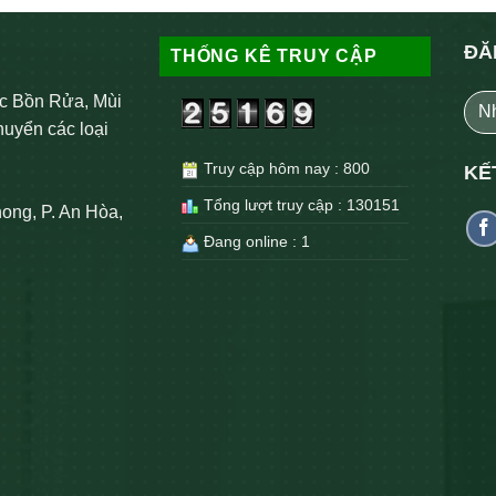
ĐĂ
THỐNG KÊ TRUY CẬP
c Bồn Rửa, Mùi
huyển các loại
Truy cập hôm nay : 800
KẾ
Tổng lượt truy cập : 130151
ong, P. An Hòa,
Đang online : 1