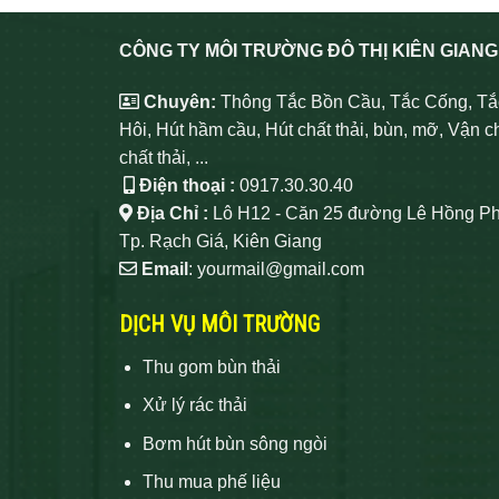
CÔNG TY MÔI TRƯỜNG ĐÔ THỊ KIÊN GIANG
Chuyên:
Thông Tắc Bồn Cầu, Tắc Cống, Tắ
Hôi, Hút hầm cầu, Hút chất thải, bùn, mỡ, Vận c
chất thải, ...
Điện thoại :
0917.30.30.40
Địa Chỉ :
Lô H12 - Căn 25 đường Lê Hồng Ph
Tp. Rạch Giá, Kiên Giang
Email
: yourmail@gmail.com
DỊCH VỤ MÔI TRƯỜNG
Thu gom bùn thải
Xử lý rác thải
Bơm hút bùn sông ngòi
Thu mua phế liệu