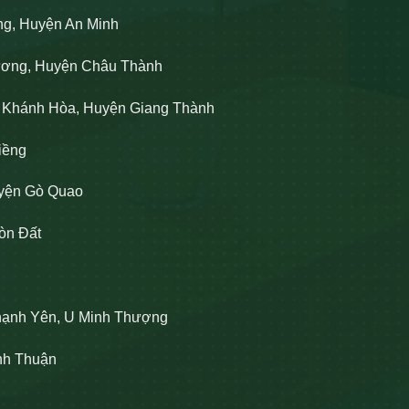
ng, Huyện An Minh
Lương, Huyện Châu Thành
n Khánh Hòa, Huyện Giang Thành
iềng
uyện Gò Quao
òn Đất
hạnh Yên, U Minh Thượng
ĩnh Thuận