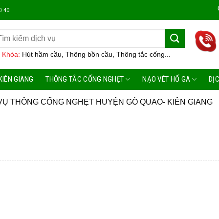
Công Ty
0.40
 Khóa:
Hút hầm cầu, Thông bồn cầu, Thông tắc cống...
KIÊN GIANG
THÔNG TẮC CỐNG NGHẸT
NẠO VÉT HỐ GA
DỊ
VỤ THÔNG CỐNG NGHẸT HUYỆN GÒ QUAO- KIÊN GIANG