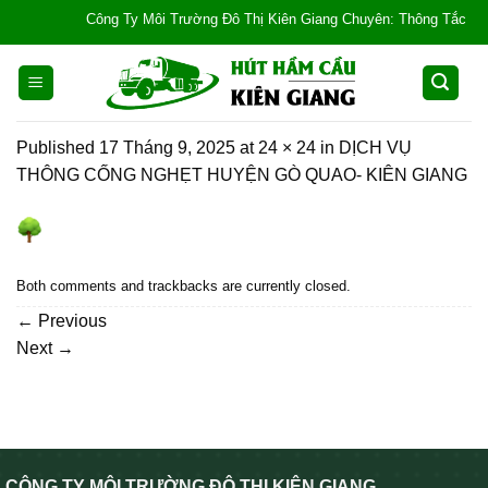
Skip
Công Ty Môi Trường Đô Thị Kiên Giang Chuyên: Thông Tắc Bồn Cầu
to
content
Published
17 Tháng 9, 2025
at
24 × 24
in
DỊCH VỤ
THÔNG CỐNG NGHẸT HUYỆN GÒ QUAO- KIÊN GIANG
Both comments and trackbacks are currently closed.
←
Previous
Next
→
CÔNG TY MÔI TRƯỜNG ĐÔ THỊ KIÊN GIANG