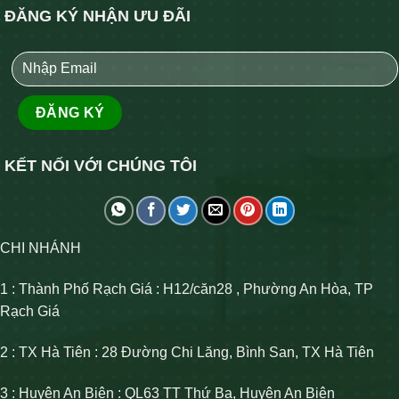
ĐĂNG KÝ NHẬN ƯU ĐÃI
KẾT NỐI VỚI CHÚNG TÔI
CHI NHÁNH
1 : Thành Phố Rạch Giá : H12/căn28 , Phường An Hòa, TP
Rạch Giá
2 : TX Hà Tiên : 28 Đường Chi Lăng, Bình San, TX Hà Tiên
3 : Huyện An Biên : QL63 TT Thứ Ba, Huyện An Biên