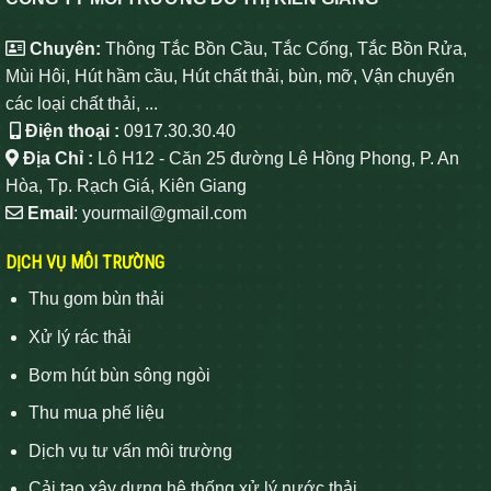
Chuyên:
Thông Tắc Bồn Cầu, Tắc Cống, Tắc Bồn Rửa,
Mùi Hôi, Hút hầm cầu, Hút chất thải, bùn, mỡ, Vận chuyển
các loại chất thải, ...
Điện thoại :
0917.30.30.40
Địa Chỉ :
Lô H12 - Căn 25 đường Lê Hồng Phong, P. An
Hòa, Tp. Rạch Giá, Kiên Giang
Email
: yourmail@gmail.com
DỊCH VỤ MÔI TRƯỜNG
Thu gom bùn thải
Xử lý rác thải
Bơm hút bùn sông ngòi
Thu mua phế liệu
Dịch vụ tư vấn môi trường
Cải tạo xây dựng hệ thống xử lý nước thải